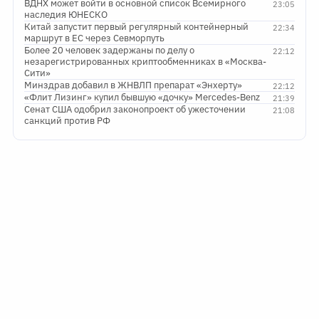
ВДНХ может войти в основной список Всемирного
23:05
наследия ЮНЕСКО
Китай запустит первый регулярный контейнерный
22:34
маршрут в ЕС через Севморпуть
Более 20 человек задержаны по делу о
22:12
незарегистрированных криптообменниках в «Москва-
Сити»
Минздрав добавил в ЖНВЛП препарат «Энхерту»
22:12
«Флит Лизинг» купил бывшую «дочку» Mercedes-Benz
21:39
Сенат США одобрил законопроект об ужесточении
21:08
санкций против РФ