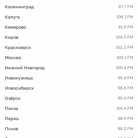
Калининград
97.7 FM
Калуга
106.1 FM
Кемерово
91.5 FM
Киров
104.3 FM
Красноярск
102.2 FM
Москва
100.1 FM
Нижний Новгород
100.4 FM
Новокузнецк
96.9 FM
Новосибирск
96.6 FM
Озёрск
95.4 FM
Пенза
101.4 FM
Пермь
98.9 FM
Псков
88.3 FM