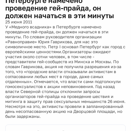
Петербурге намечено
проведение гей-прайда, он
должен начаться в эти минуты
25 июня 2011
У «Медного всадника» в Петербурге намечено
проведение гей-прайда, он должен начаться в эти
минуты. По словам руководителя организации
«Равноправие» Юрия Гаврикова, для нас это
символичное место. Петр I основал Петербург как город с
европейскими ценностями.Организаторы ожидают
участия около сотни человек, в том числе -
представители гей-сообществ из Минска и Москвы. По
словам Гаврикова, акция не получила разрешения из-за
того, что «городские власти отказывали активистам в
согласовании любых мест в городе, даже самых
отдаленных». Отмечается, что власти сами подтолкнули
гомосексуалистов к акции неповиновения. Год назад
власти Cеверной столицы отклонили запросы
организаторов гей-прайда на проведение шествия и
митинга в защиту прав сексуальных меньшинств 26 июня.
Несмотря на это, активисты провели в запланированный
день несогласованную акцию на Дворцовой площади, но
были задержаны.