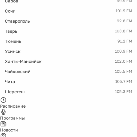
Саров
99.9 FM
Сочи
101.9 FM
Ставрополь
92.6 FM
Тверь
103.8 FM
Тюмень
91.2 FM
Усинск
100.9 FM
Ханты-Мансийск
102.0 FM
Чайковский
105.5 FM
Чита
105.7 FM
Шерегеш
105.3 FM
Расписание
Программы
Новости