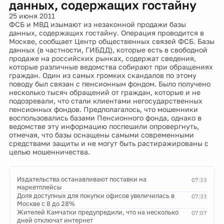
данных, содержащих гостайну
25 июня 2011
ФСБ и МВД изымают из незаконной продажи базы
данных, содержащих гостайну. Операция проводится в
Москве, сообщает Центр общественных связей ФСБ. Базы
данных (в частности, ГИБДД), которые есть в свободной
продаже на российских рынках, содержат сведения,
которые различные ведомства собирают при обращениях
граждан. Один из самых громких скандалов по этому
поводу был связан с пенсионным фондом. Было получено
несколько тысяч обращений от граждан, которые и не
подозревали, что стали клиентами негосударственных
пенсионных фондов. Предполагалось, что мошенники
воспользовались базами Пенсионного фонда, однако в
ведомстве эту информацию поспешили опровергнуть,
отмечая, что базы оснащены самыми современными
средствами защиты и не могут быть растиражированы с
целью мошенничества.
Издательства останавливают поставки на
07:33
маркетплейсы
Доля доступных для покупки офисов увеличилась в
07:33
Москве с 8 до 28%
Жителей Камчатки предупредили, что на несколько
07:07
дней отключат интернет