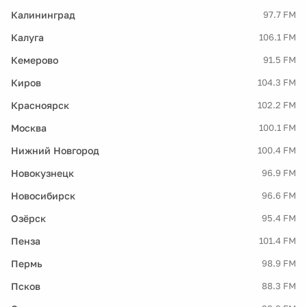
Калининград
97.7 FM
Калуга
106.1 FM
Кемерово
91.5 FM
Киров
104.3 FM
Красноярск
102.2 FM
Москва
100.1 FM
Нижний Новгород
100.4 FM
Новокузнецк
96.9 FM
Новосибирск
96.6 FM
Озёрск
95.4 FM
Пенза
101.4 FM
Пермь
98.9 FM
Псков
88.3 FM