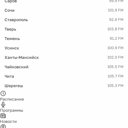
Саров
99.9 FM
Сочи
101.9 FM
Ставрополь
92.6 FM
Тверь
103.8 FM
Тюмень
91.2 FM
Усинск
100.9 FM
Ханты-Мансийск
102.0 FM
Чайковский
105.5 FM
Чита
105.7 FM
Шерегеш
105.3 FM
Расписание
Программы
Новости