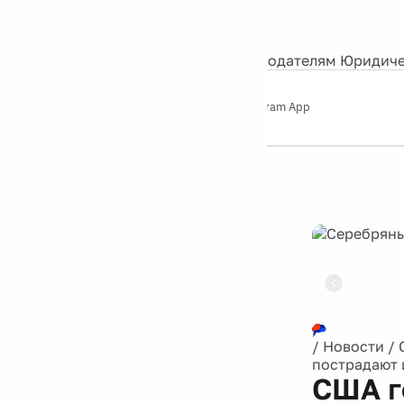
События
Контакты
О нас
Экскурсии
Silver Studio
Рекламодателям
Юридиче
Слушайте
App Store
Google Play
Telegram App
Серебряный
дождь
12+
Реклама
/
Новости
/
пострадают
США г