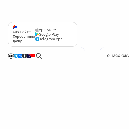
App Store
Слушайте
Google Play
Серебряный
Telegram App
дождь
О НАС
ЭКСК
12+
🍪
Мы используем cookie для улучшения работы сайта.