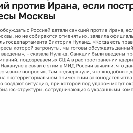
ий против Ирана, если пост
есы Москвы
обсуждать с Россией детали санкций против Ирана, ес
сквы, но не собираются отменять их, заявила официал
ль госдепартамента Виктория Нуланд. «Когда есть прав
ересы которой затронуты, мы готовы обсуждать данный
 введены», – сказала Нуланд. Санкции были введены пр
мпаний, подозреваемых США в распространении ядер
 Накануне в связи с этим в МИД России заявили, что д
ерьезные вопросы». Там подчеркнули, что «подобные д
на экстерриториальном применении законодательства
о создают ситуацию, при которой под ударом могут ока
бизнес-структуры, сотрудничающие с указанными ком