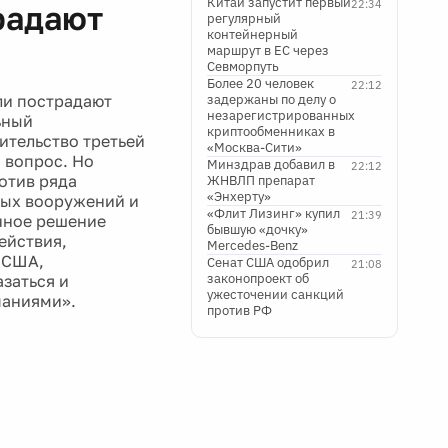
Китай запустит первый
22:34
радают
регулярный
контейнерный
маршрут в ЕС через
Севморпуть
Более 20 человек
22:12
ли пострадают
задержаны по делу о
незарегистрированных
ьный
криптообменниках в
ительство третьей
«Москва-Сити»
 вопрос. Но
Минздрав добавил в
22:12
отив ряда
ЖНВЛП препарат
«Энхерту»
ных вооружений и
«Флит Лизинг» купил
21:39
анное решение
бывшую «дочку»
ействия,
Mercedes-Benz
 США,
Сенат США одобрил
21:08
законопроект об
заться и
ужесточении санкций
паниями».
против РФ