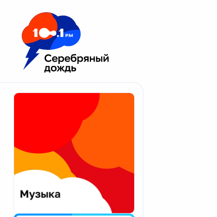
Москва 100.1 FM
Апатиты
Астрахань
Волгоград
Вологда
Екатеринбург
Иваново
Казань
Калининград
Калуга