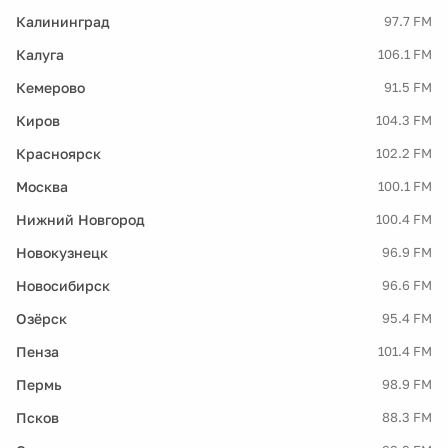
Калининград
97.7 FM
Калуга
106.1 FM
Кемерово
91.5 FM
Киров
104.3 FM
Красноярск
102.2 FM
Москва
100.1 FM
Нижний Новгород
100.4 FM
Новокузнецк
96.9 FM
Новосибирск
96.6 FM
Озёрск
95.4 FM
Пенза
101.4 FM
Пермь
98.9 FM
Псков
88.3 FM