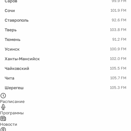
Саров
99.9 FM
Сочи
101.9 FM
Ставрополь
92.6 FM
Тверь
103.8 FM
Тюмень
91.2 FM
Усинск
100.9 FM
Ханты-Мансийск
102.0 FM
Чайковский
105.5 FM
Чита
105.7 FM
Шерегеш
105.3 FM
Расписание
Программы
Новости