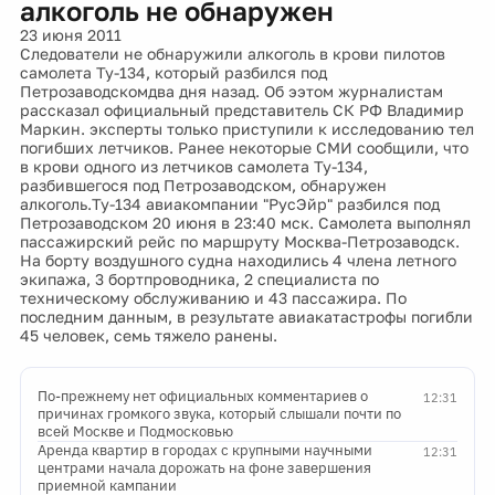
алкоголь не обнаружен
23 июня 2011
Следователи не обнаружили алкоголь в крови пилотов
самолета Ту-134, который разбился под
Петрозаводскомдва дня назад. Об ээтом журналистам
рассказал официальный представитель СК РФ Владимир
Маркин. эксперты только приступили к исследованию тел
погибших летчиков. Ранее некоторые СМИ сообщили, что
в крови одного из летчиков самолета Ту-134,
разбившегося под Петрозаводском, обнаружен
алкоголь.Ту-134 авиакомпании "РусЭйр" разбился под
Петрозаводском 20 июня в 23:40 мск. Самолета выполнял
пассажирский рейс по маршруту Москва-Петрозаводск.
На борту воздушного судна находились 4 члена летного
экипажа, 3 бортпроводника, 2 специалиста по
техническому обслуживанию и 43 пассажира. По
последним данным, в результате авиакатастрофы погибли
45 человек, семь тяжело ранены.
По-прежнему нет официальных комментариев о
12:31
причинах громкого звука, который слышали почти по
всей Москве и Подмосковью
Аренда квартир в городах с крупными научными
12:31
центрами начала дорожать на фоне завершения
приемной кампании