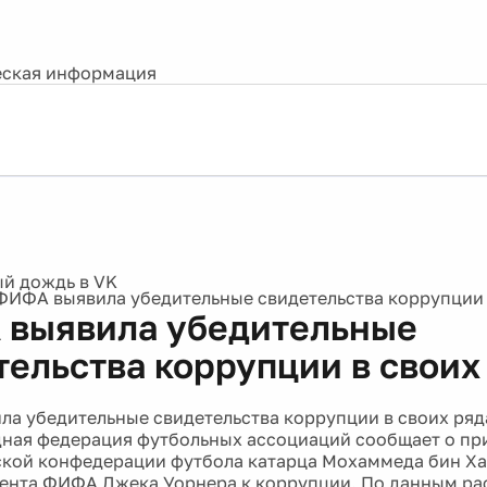
ская информация
ФИФА выявила убедительные свидетельства коррупции 
выявила убедительные
тельства коррупции в своих
а убедительные свидетельства коррупции в своих ряд
ая федерация футбольных ассоциаций сообщает о при
ской конфедерации футбола катарца Мохаммеда бин Х
ента ФИФА Джека Уорнера к коррупции. По данным ра