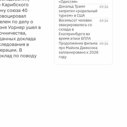
«Одиссея»
е Карибского
Дональд Трамп
09:26
ну союза 40
запретил «родильный
ровоцировал
туризм» в США
Восемьсот человек
елем по делу о
09:26
эвакуировались со
юня Уорнер ушел в
склада в
точничества,
Екатеринбурге во
 данных доклада
время атаки БПЛА
Продолжение фильма
следования в
09:26
про Майкла Джексона
ерации. В
запланировано к 2028
оклад по поводу
году