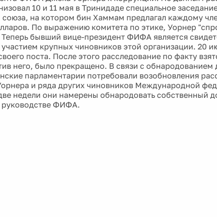
низовал 10 и 11 мая в Тринидаде специальное заседани
 союза, на котором бин Хаммам предлагал каждому чле
лларов. По выражению комитета по этике, Уорнер "сп
 Теперь бывший вице-президент ФИФА является свидет
 участием крупных чиновников этой организации. 20 и
своего поста. После этого расследование по факту взя
тив него, было прекращено. В связи с обнародованием
ские парламентарии потребовали возобновления рас
орнера и ряда других чиновников Международной фед
ве недели они намерены обнародовать собственный д
 руководстве ФИФА.