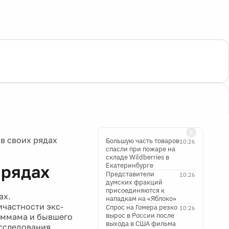
в своих рядах
Большую часть товаров
10:26
спасли при пожаре на
складе Wildberries в
Екатеринбурге
 рядах
Представители
10:26
думских фракций
присоединяются к
ах.
нападкам на «Яблоко»
частности экс-
Спрос на Гомера резко
10:26
вырос в России после
аммама и бывшего
выхода в США фильма
сследования,