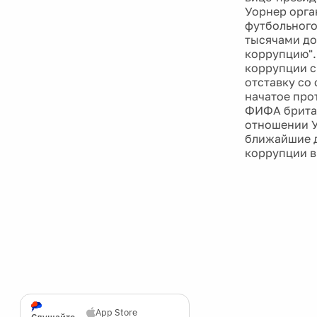
Уорнер орга
футбольного
тысячами до
коррупцию".
коррупции с
отставку со 
начатое про
ФИФА британ
отношении У
ближайшие д
коррупции в
App Store