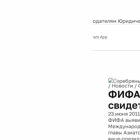
События
Контакты
О нас
Экскурсии
Silver Studio
Рекламодателям
Юридиче
Слушайте
App Store
Google Play
Telegram App
Серебряный
дождь
12+
/
Новости
/
ФИФА 
свиде
23 июня 2011
ФИФА выявил
Международн
главы Азиат
вице-презид