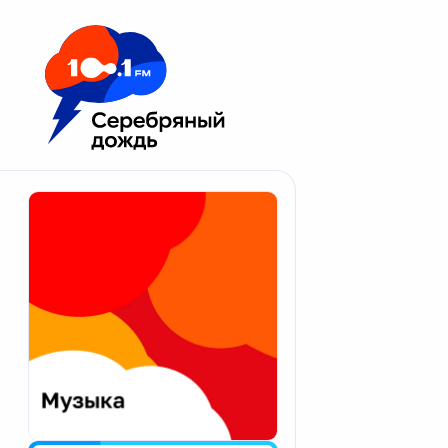
Москва 100.1 FM
Апатиты
Астрахань
Волгоград
Вологда
Екатеринбург
Иваново
Казань
Калининград
Калуга