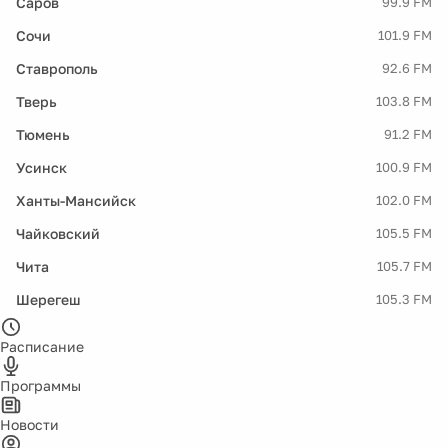
Саров
99.9 FM
Сочи
101.9 FM
Ставрополь
92.6 FM
Тверь
103.8 FM
Тюмень
91.2 FM
Усинск
100.9 FM
Ханты-Мансийск
102.0 FM
Чайковский
105.5 FM
Чита
105.7 FM
Шерегеш
105.3 FM
Расписание
Программы
Новости