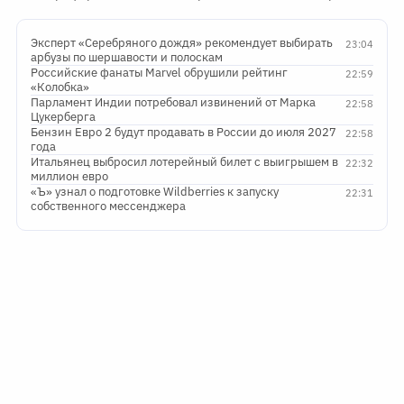
Эксперт «Серебряного дождя» рекомендует выбирать
23:04
арбузы по шершавости и полоскам
Российские фанаты Marvel обрушили рейтинг
22:59
«Колобка»
Парламент Индии потребовал извинений от Марка
22:58
Цукерберга
Бензин Евро 2 будут продавать в России до июля 2027
22:58
года
Итальянец выбросил лотерейный билет с выигрышем в
22:32
миллион евро
«Ъ» узнал о подготовке Wildberries к запуску
22:31
собственного мессенджера