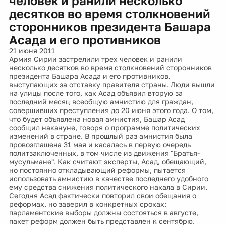
человек и ранили несколько
десятков во время столкновений
сторонников президента Башара
Асада и его противников
21 июня 2011
Армия Сирии застрелили трех человек и ранили
несколько десятков во время столкновений сторонников
президента Башара Асада и его противников,
выступающих за отставку правителя страны. Люди вышли
на улицы после того, как Асад объявил вторую за
последний месяц всеобщую амнистию для граждан,
совершивших преступления до 20 июня этого года. О том,
что будет объявлена новая амнистия, Башар Асад
сообщил накануне, говоря о программе политических
изменений в стране. В прошлый раз амнистия была
провозглашена 31 мая и касалась в первую очередь
политзаключенных, в том числе из движения "Братья-
мусульмане". Как считают эксперты, Асад, обещающий,
но постоянно откладывающий реформы, пытается
использовать амнистию в качестве последнего удобного
ему средства снижения политического накала в Сирии.
Сегодня Асад фактически повторил свои обещания о
реформах, но заверил в конкретных сроках:
парламентские выборы должны состояться в августе,
пакет реформ должен быть представлен к сентябрю.