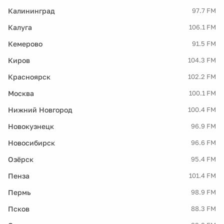
Калининград
97.7 FM
Калуга
106.1 FM
Кемерово
91.5 FM
Киров
104.3 FM
Красноярск
102.2 FM
Москва
100.1 FM
Нижний Новгород
100.4 FM
Новокузнецк
96.9 FM
Новосибирск
96.6 FM
Озёрск
95.4 FM
Пенза
101.4 FM
Пермь
98.9 FM
Псков
88.3 FM