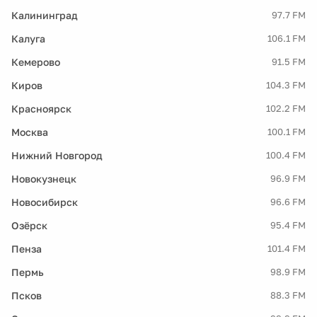
Калининград
97.7 FM
Калуга
106.1 FM
Кемерово
91.5 FM
Киров
104.3 FM
Красноярск
102.2 FM
Москва
100.1 FM
Нижний Новгород
100.4 FM
Новокузнецк
96.9 FM
Новосибирск
96.6 FM
Озёрск
95.4 FM
Пенза
101.4 FM
Пермь
98.9 FM
Псков
88.3 FM