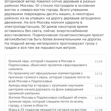
Штормовой ветер повалил сотню деревьев в разных
районах Москвы. От стихии пострадали в основном
восток и северо-восток города. Всего упавшими
деревьями повреждены десять машин, в некоторых
районах из-за упавших на дорогу деревьев затруднено
движение. На юге Москвы молния ударила в
электроподстанцию, 50 домов некоторое время
оставались без света, сейчас энергоснабжение
восстановлено. Подмосковная госавтоинспекция просит
автомобилистов быть более внимательными на дорогах.
На поздний вечер метеорологи прогнозируют грозу с
градом и все тем же порывистым ветром.
Громкий звук, который слышали в Москве и
13:04
Подмосковье, объясняют пролетом сверхзвукового
самолета
По-прежнему нет официальных комментариев о
12:31
причинах громкого звука, который слышали почти по
всей Москве и Подмосковью
Аренда квартир в городах с крупными научными
12:31
центрами начала дорожать на фоне завершения
приемной кампании
Жители Москвы и Подмосковья сообщают об очень
12:08
громком звуке, который слышали почти по всему
городу, а также в области
Жара в 35 градусов ожидается сегодня на востоке
12:08