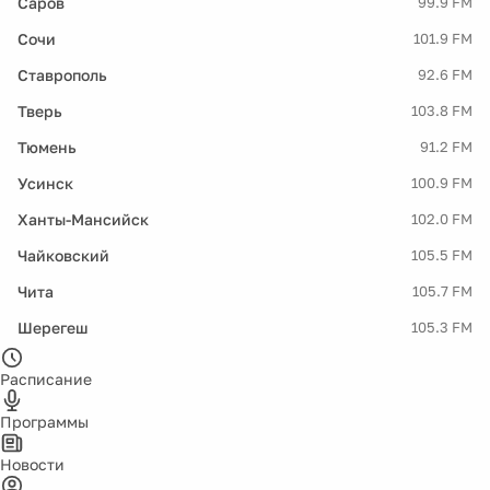
Саров
99.9 FM
Сочи
101.9 FM
Ставрополь
92.6 FM
Тверь
103.8 FM
Тюмень
91.2 FM
Усинск
100.9 FM
Ханты-Мансийск
102.0 FM
Чайковский
105.5 FM
Чита
105.7 FM
Шерегеш
105.3 FM
Расписание
Программы
Новости