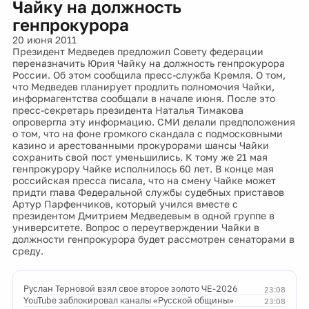
Чайку на должность
генпрокурора
20 июня 2011
Президент Медведев предложил Совету федерации
переназначить Юрия Чайку на должность генпрокурора
России. Об этом сообщила пресс-служба Кремля. О том,
что Медведев планирует продлить полномочия Чайки,
информагентства сообщали в начале июня. После это
пресс-секретарь президента Наталья Тимакова
опровергла эту информацию. СМИ делали предположения
о том, что на фоне громкого скандала с подмосковными
казино и арестованными прокурорами шансы Чайки
сохранить свой пост уменьшились. К тому же 21 мая
генпрокурору Чайке исполнилось 60 лет. В конце мая
российская пресса писала, что на смену Чайке может
придти глава Федеральной службы судебных приставов
Артур Парфенчиков, который учился вместе с
президентом Дмитрием Медведевым в одной группе в
университете. Вопрос о переутверждении Чайки в
должности генпрокурора будет рассмотрен сенаторами в
среду.
Руслан Терновой взял свое второе золото ЧЕ-2026
23:08
YouTube заблокировал каналы «Русской общины»
23:08