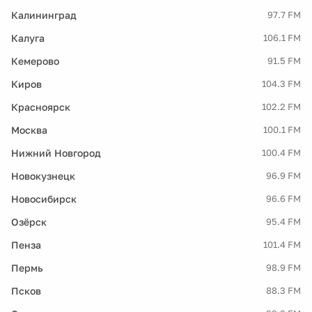
Калининград
97.7 FM
Калуга
106.1 FM
Кемерово
91.5 FM
Киров
104.3 FM
Красноярск
102.2 FM
Москва
100.1 FM
Нижний Новгород
100.4 FM
Новокузнецк
96.9 FM
Новосибирск
96.6 FM
Озёрск
95.4 FM
Пенза
101.4 FM
Пермь
98.9 FM
Псков
88.3 FM