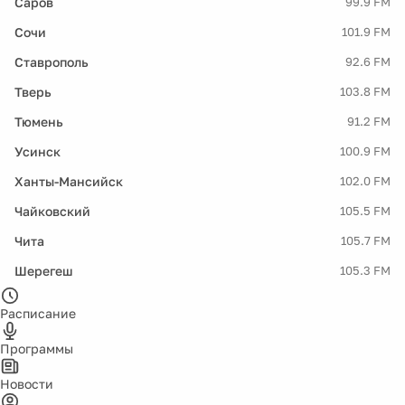
Саров
99.9 FM
Сочи
101.9 FM
Ставрополь
92.6 FM
Тверь
103.8 FM
Тюмень
91.2 FM
Усинск
100.9 FM
Ханты-Мансийск
102.0 FM
Чайковский
105.5 FM
Чита
105.7 FM
Шерегеш
105.3 FM
Расписание
Программы
Новости