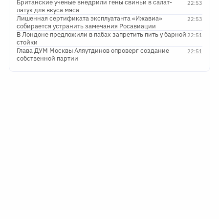
Британские ученые внедрили гены свиньи в салат-
22:53
латук для вкуса мяса
Лишенная сертификата эксплуатанта «Ижавиа»
22:53
собирается устранить замечания Росавиации
В Лондоне предложили в пабах запретить пить у барной
22:51
стойки
Глава ДУМ Москвы Аляутдинов опроверг создание
22:51
собственной партии