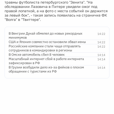
травмы футболиста петербургского "Зенита". "На
обследовании Лазовича в Питере увидели ожог под
правой лопаткой, а на фото с места событий он держится
за левый бок", - такая запись появилась на страничке ФК
"Волга" в "Твиттере".
В Венгрии Дунай обмелел до новых рекордных
14:22
минимумов
США и Япония совместно остановили обвал иены
14:22
Российские компании стали чаще отправлять
14:22
сотрудников в командировки в регионы
В Омске автомобиль сбил 8 человек
14:14
Масштабный интернет сбой в работе интернета
14:14
зафиксирован в РФ
В Грузии возбудили дело из-за фейков о плохом
14:14
обращении с туристами из РФ