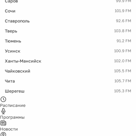
Саров
99.9 FM
Сочи
101.9 FM
Ставрополь
92.6 FM
Тверь
103.8 FM
Тюмень
91.2 FM
Усинск
100.9 FM
Ханты-Мансийск
102.0 FM
Чайковский
105.5 FM
Чита
105.7 FM
Шерегеш
105.3 FM
Расписание
Программы
Новости