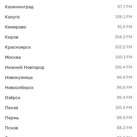
Калининград
97.7 FM
Калуга
106.1 FM
Кемерово
91.5 FM
Киров
104.3 FM
Красноярск
102.2 FM
Москва
100.1 FM
Нижний Новгород
100.4 FM
Новокузнецк
96.9 FM
Новосибирск
96.6 FM
Озёрск
95.4 FM
Пенза
101.4 FM
Пермь
98.9 FM
Псков
88.3 FM