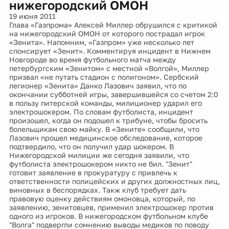
нижегородский ОМОН
19 июня 2011
Глава «Газпрома» Алексей Миллер обрушился с критикой
на нижегородский ОМОН от которого пострадал игрок
«Зенита». Напомним, «Газпром» уже несколько лет
спонсирует «Зенит». Комментируя инцидент в Нижнем
Новгороде во время футбольного матча между
петербургским «Зенитом» с местной «Волгой», Миллер
призвал «не путать стадион с полигоном». Сербский
легионер «Зенита» Данко Лазович заявил, что по
окончании субботней игры, завершившейся со счетом 2:0
в пользу питерской команды, милиционер ударил его
электрошокером. По словам футболиста, инцидент
произошел, когда он подошел к трибуне, чтобы бросить
болельщикам свою майку. В «Зените» сообщили, что
Лазович прошел медицинское обследование, которое
подтвердило, что он получил удар шокером. В
Нижегородской милиции же сегодня заявили, что
футболиста электрошокером никто не бил. "Зенит"
готовит заявление в прокуратуру с привлечь к
ответственности полицейских и других должностных лиц,
виновных в беспорядках. Такж клуб требует дать
правовую оценку действиям омоновца, который, по
заявлению, зенитовцев, применил электрошокер против
одного из игроков. В нижегородском футбольном клубе
"Волга" подвергли сомнению выводы медиков по поводу