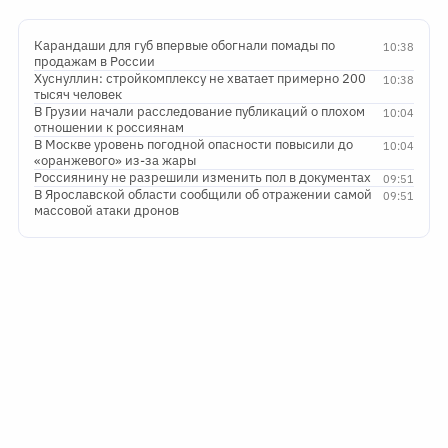
Карандаши для губ впервые обогнали помады по
10:38
продажам в России
Хуснуллин: стройкомплексу не хватает примерно 200
10:38
тысяч человек
В Грузии начали расследование публикаций о плохом
10:04
отношении к россиянам
В Москве уровень погодной опасности повысили до
10:04
«оранжевого» из-за жары
Россиянину не разрешили изменить пол в документах
09:51
В Ярославской области сообщили об отражении самой
09:51
массовой атаки дронов