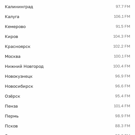
Калининград
97.7 FM
Калуга
106.1 FM
Кемерово
91.5 FM
Киров
104.3 FM
Красноярск
102.2 FM
Москва
100.1 FM
Нижний Новгород
100.4 FM
Новокузнецк
96.9 FM
Новосибирск
96.6 FM
Озёрск
95.4 FM
Пенза
101.4 FM
Пермь
98.9 FM
Псков
88.3 FM