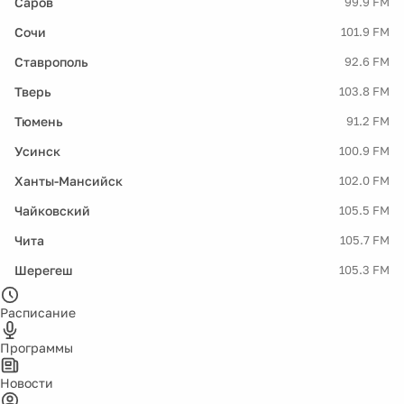
Саров
99.9 FM
Сочи
101.9 FM
Ставрополь
92.6 FM
Тверь
103.8 FM
Тюмень
91.2 FM
Усинск
100.9 FM
Ханты-Мансийск
102.0 FM
Чайковский
105.5 FM
Чита
105.7 FM
Шерегеш
105.3 FM
Расписание
Программы
Новости