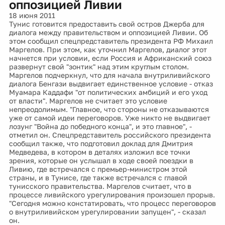
оппозицией Ливии
18 июня 2011
Тунис готовится предоставить свой остров Джерба для
диалога между правительством и оппозицией Ливии. Об
этом сообщил спецпредставитель президента РФ Михаил
Маргелов. При этом, как уточнил Маргелов, диалог этот
начнется при условии, если Россия и Африканский союз
развернут свой "зонтик" над этим круглым столом.
Маргелов подчеркнул, что для начала внутриливийского
диалога Бенгази выдвигает единственное условие - отказ
Муамара Каддафи "от политических амбиций и его уход
от власти". Маргелов не считает это условие
непреодолимым. "Главное, что стороны не отказываются
уже от самой идеи переговоров. Уже никто не выдвигает
лозунг "Война до победного конца", и это главное", -
отметил он. Спецпредставитель российского президента
сообщил также, что подготовил доклад для Дмитрия
Медведева, в котором в деталях изложил все точки
зрения, которые он услышал в ходе своей поездки в
Ливию, где встречался с премьер-министром этой
страны, и в Тунисе, где также встречался с главой
тунисского правительства. Маргелов считает, что в
процессе ливийского урегулирования произошел прорыв.
"Сегодня можно констатировать, что процесс переговоров
о внутриливийском урегулировании запущен", - сказал
он.