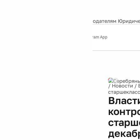
События
Контакты
О нас
Экскурсии
Silver Studio
Рекламодателям
Юридиче
Слушайте
App Store
Google Play
Telegram App
Серебряный
дождь
12+
Реклама
/
Новости
/
старшеклассн
Власт
контр
старше
декаб