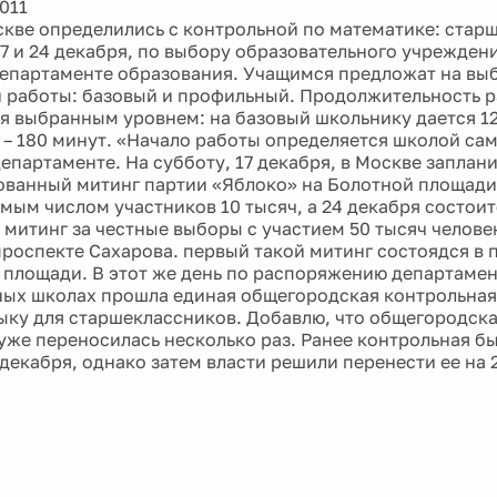
011
скве определились с контрольной по математике: стар
 17 и 24 декабря, по выбору образовательного учрежден
епартаменте образования. Учащимся предложат на выб
 работы: базовый и профильный. Продолжительность 
я выбранным уровнем: на базовый школьнику дается 12
– 180 минут. «Начало работы определяется школой сам
департаменте. На субботу, 17 декабря, в Москве заплан
ванный митинг партии «Яблоко» на Болотной площади
мым числом участников 10 тысяч, а 24 декабря состоит
митинг за честные выборы с участием 50 тысяч челове
проспекте Сахарова. первый такой митинг состоядся в
 площади. В этот же день по распоряжению департамен
ных школах прошла единая общегородская контрольная
ыку для старшеклассников. Добавлю, что общегородска
уже переносилась несколько раз. Ранее контрольная б
 декабря, однако затем власти решили перенести ее на 