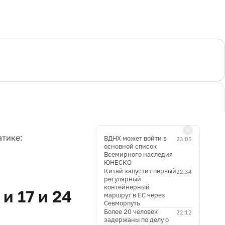
атике:
ВДНХ может войти в
23:05
основной список
Всемирного наследия
ЮНЕСКО
Китай запустит первый
22:34
регулярный
контейнерный
и 17 и 24
маршрут в ЕС через
Севморпуть
Более 20 человек
22:12
задержаны по делу о