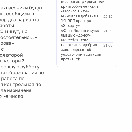
незарегистрированных
криптообменниках в
шеклассники будут
«Москва-Сити»
ия, сообщили в
Минздрав добавил в
22:12
ор два варианта
ЖНВЛП препарат
работы
«Энхерту»
«Флит Лизинг» купил
0 минут, на
21:39
бывшую «дочку»
остоятельно», –
Mercedes-Benz
ирован
Сенат США одобрил
21:08
 с
законопроект об
ся второй
ужесточении санкций
против РФ
к, который
 прошлую субботу
та образования во
 работа по
я контрольная по
ыла назначена
24-е число.