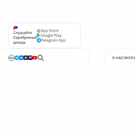
App Store
Слушайте
Google Play
Серебряный
Telegram App
дождь
О НАС
ЭКСК
12+
🍪
Мы используем cookie для улучшения работы сайта.