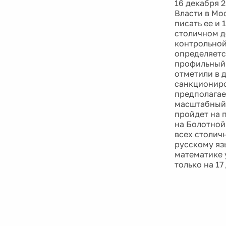
16 декабря 2
Власти в Мо
писать ее и
столичном д
контрольной
определяетс
профильный 
отметили в 
санкциониро
предполагае
масштабный 
пройдет на 
на Болотной
всех столич
русскому яз
математике 
только на 17