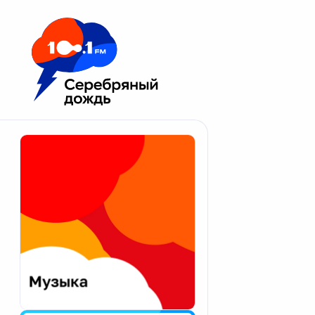
Москва 100.1 FM
Апатиты
Астрахань
Волгоград
Вологда
Екатеринбург
Иваново
Казань
Калининград
Калуга