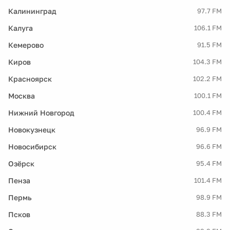
Калининград
97.7 FM
Калуга
106.1 FM
Кемерово
91.5 FM
Киров
104.3 FM
Красноярск
102.2 FM
Москва
100.1 FM
Нижний Новгород
100.4 FM
Новокузнецк
96.9 FM
Новосибирск
96.6 FM
Озёрск
95.4 FM
Пенза
101.4 FM
Пермь
98.9 FM
Псков
88.3 FM