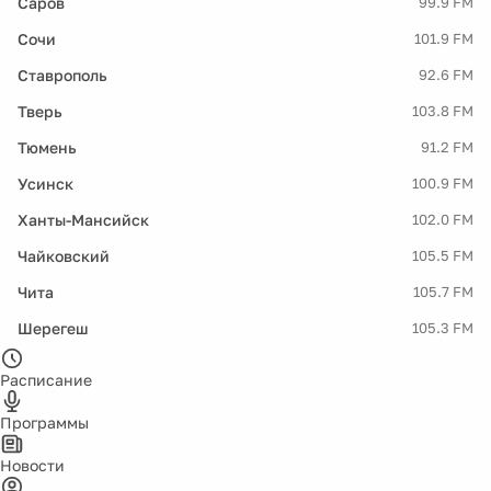
Саров
99.9 FM
Сочи
101.9 FM
Ставрополь
92.6 FM
Тверь
103.8 FM
Тюмень
91.2 FM
Усинск
100.9 FM
Ханты-Мансийск
102.0 FM
Чайковский
105.5 FM
Чита
105.7 FM
Шерегеш
105.3 FM
Расписание
Программы
Новости