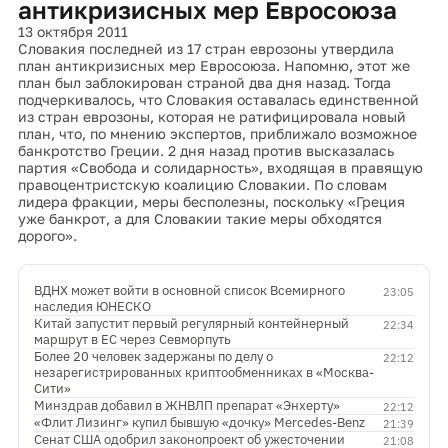
антикризисных мер Евросоюза
13 октября 2011
Словакия последней из 17 стран еврозоны утвердила
план антикризисных мер Евросоюза. Напомню, этот же
план был заблокирован страной два дня назад. Тогда
подчеркивалось, что Словакия оставалась единственной
из стран еврозоны, которая не ратифицировала новый
план, что, по мнению экспертов, приближало возможное
банкротство Греции. 2 дня назад против высказалась
партия «Свобода и солидарность», входящая в правящую
правоцентристскую коалицию Словакии. По словам
лидера фракции, меры бесполезны, поскольку «Греция
уже банкрот, а для Словакии такие меры обходятся
дорого».
ВДНХ может войти в основной список Всемирного
23:05
наследия ЮНЕСКО
Китай запустит первый регулярный контейнерный
22:34
маршрут в ЕС через Севморпуть
Более 20 человек задержаны по делу о
22:12
незарегистрированных криптообменниках в «Москва-
Сити»
Минздрав добавил в ЖНВЛП препарат «Энхерту»
22:12
«Флит Лизинг» купил бывшую «дочку» Mercedes-Benz
21:39
Сенат США одобрил законопроект об ужесточении
21:08