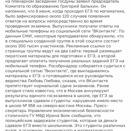
на пленарном заседании Госдумы заявил председатель
Комитета по образованию Григорий Балыхин. Он
напомнил, что 6 июня, когда проходил ЕГЭ по математике,
было зафиксировано около 120 случаев появления
ответов на вопросы непосредственно во время
проведения экзамена. Выпускники получали ответы на
мобильные телефоны из социальной сети "ВКонтакте". По
данным СМИ, некоторые преподаватели обнаружили, что
в специально созданной группе в этой соцсети состоит
около 300 тысяч участников. Рекламные ссылки со
страницы группы ведут на два сайта: первый размещает
пиратские материалы для подготовки к ЕГЭ, а второй
предлагает оплатить получение реальных заданий ЕГЭ на
мобильный телефон. Рособрнадзор собирается судиться с
социальной сетью "Вконтакте", где выкладывались
материалы к ЕГЭ: о готовящемся иске руководитель
ведомства Любовь Глебова, сказав, что ВКонтакте
препятствует нормальной сдаче экзаменов. Ранее
сегодня стало известно, что в Москве аннулируют
результаты единого госэкзамена в школе, где ЕГЭ за
выпускников сдавали студенты: нарушение имело место
в школе № 958 на северо-востоке Москвы. Пресс-
секретарь Управления экономической безопасности
столичного ГУ МВД Ирина Волк сообщила, что
полицейские задержали студентов, которые за деньги
сдавали ЕГЭ вместо школьников. Это студенты различных
вузов, в основном, технического и математического