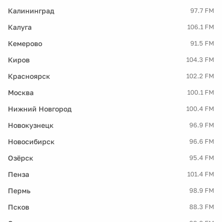
Калининград
97.7 FM
Калуга
106.1 FM
Кемерово
91.5 FM
Киров
104.3 FM
Красноярск
102.2 FM
Москва
100.1 FM
Нижний Новгород
100.4 FM
Новокузнецк
96.9 FM
Новосибирск
96.6 FM
Озёрск
95.4 FM
Пенза
101.4 FM
Пермь
98.9 FM
Псков
88.3 FM