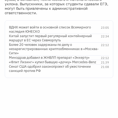
уклона. Выпускники, за которых студенты сдавали ЕГЭ,
могут быть привлечены к административной
ответственности.
ВДНХ может войти в основной список Всемирного
23:05
наследия ЮНЕСКО
Китай запустит первый регулярный контейнерный
22:34
маршрут в ЕС через Севморпуть
Более 20 человек задержаны по делу о
22:12
незарегистрированных криптообменниках в «Москва-
Сити»
Минздрав добавил в ЖНВЛП препарат «Энхерту»
22:12
«Флит Лизинг» купил бывшую «дочку» Mercedes-Benz
21:39
Сенат США одобрил законопроект об ужесточении
21:08
санкций против РФ