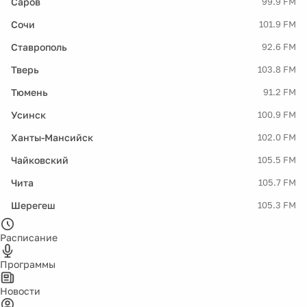
Саров
99.9 FM
Сочи
101.9 FM
Ставрополь
92.6 FM
Тверь
103.8 FM
Тюмень
91.2 FM
Усинск
100.9 FM
Ханты-Мансийск
102.0 FM
Чайковский
105.5 FM
Чита
105.7 FM
Шерегеш
105.3 FM
Расписание
Программы
Новости