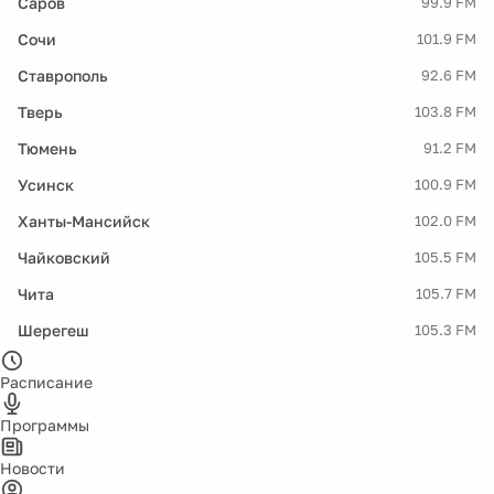
Саров
99.9 FM
Сочи
101.9 FM
Ставрополь
92.6 FM
Тверь
103.8 FM
Тюмень
91.2 FM
Усинск
100.9 FM
Ханты-Мансийск
102.0 FM
Чайковский
105.5 FM
Чита
105.7 FM
Шерегеш
105.3 FM
Расписание
Программы
Новости