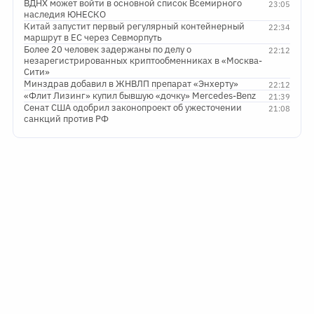
ВДНХ может войти в основной список Всемирного
23:05
наследия ЮНЕСКО
Китай запустит первый регулярный контейнерный
22:34
маршрут в ЕС через Севморпуть
Более 20 человек задержаны по делу о
22:12
незарегистрированных криптообменниках в «Москва-
Сити»
Минздрав добавил в ЖНВЛП препарат «Энхерту»
22:12
«Флит Лизинг» купил бывшую «дочку» Mercedes-Benz
21:39
Сенат США одобрил законопроект об ужесточении
21:08
санкций против РФ