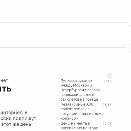
рнет
Путешествующие
08:16
ить
между Москвой и
Петербургом массово
пересаживаются с
самолетов на поезда
Независимые АЗС
08:16
просят помочь в
 интернет. В
ситуации с топливным
оссии подпишут
кризисом
Цены на места в
 этот же день
07:08
российских центрах