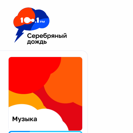
Москва 100.1 FM
Апатиты
Астрахань
Волгоград
Вологда
Екатеринбург
Иваново
Казань
Калининград
Калуга