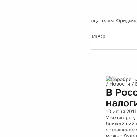
События
Контакты
О нас
Экскурсии
Silver Studio
Рекламодателям
Юридиче
Слушайте
App Store
Google Play
Telegram App
Серебряный
дождь
12+
/
Новости
/
В Рос
налог
10 июня 2011
Уже скоро у 
ближайший в
соглашение о
можно будет