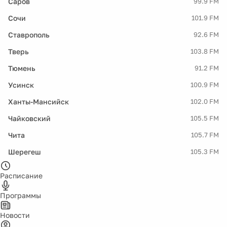
Саров
99.9 FM
Сочи
101.9 FM
Ставрополь
92.6 FM
Тверь
103.8 FM
Тюмень
91.2 FM
Усинск
100.9 FM
Ханты-Мансийск
102.0 FM
Чайковский
105.5 FM
Чита
105.7 FM
Шерегеш
105.3 FM
Расписание
Программы
Новости