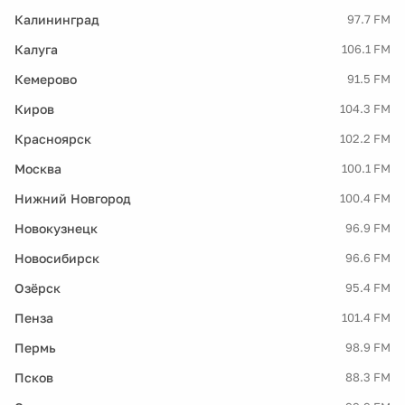
Калининград
97.7 FM
Калуга
106.1 FM
Кемерово
91.5 FM
Киров
104.3 FM
Красноярск
102.2 FM
Москва
100.1 FM
Нижний Новгород
100.4 FM
Новокузнецк
96.9 FM
Новосибирск
96.6 FM
Озёрск
95.4 FM
Пенза
101.4 FM
Пермь
98.9 FM
Псков
88.3 FM