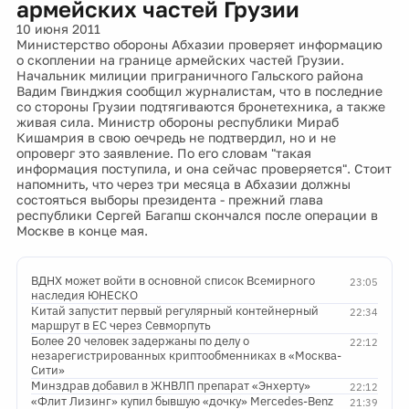
армейских частей Грузии
10 июня 2011
Министерство обороны Абхазии проверяет информацию
о скоплении на границе армейских частей Грузии.
Начальник милиции приграничного Гальского района
Вадим Гвинджия сообщил журналистам, что в последние
со стороны Грузии подтягиваются бронетехника, а также
живая сила. Министр обороны республики Мираб
Кишамрия в свою оечредь не подтвердил, но и не
опроверг это заявление. По его словам "такая
информация поступила, и она сейчас проверяется". Стоит
напомнить, что через три месяца в Абхазии должны
состояться выборы президента - прежний глава
республики Сергей Багапш скончался после операции в
Москве в конце мая.
ВДНХ может войти в основной список Всемирного
23:05
наследия ЮНЕСКО
Китай запустит первый регулярный контейнерный
22:34
маршрут в ЕС через Севморпуть
Более 20 человек задержаны по делу о
22:12
незарегистрированных криптообменниках в «Москва-
Сити»
Минздрав добавил в ЖНВЛП препарат «Энхерту»
22:12
«Флит Лизинг» купил бывшую «дочку» Mercedes-Benz
21:39