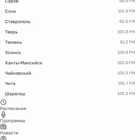
Саров
99.9 FM
Сочи
101.9 FM
Ставрополь
92.6 FM
Тверь
103.8 FM
Тюмень
91.2 FM
Усинск
100.9 FM
Ханты-Мансийск
102.0 FM
Чайковский
105.5 FM
Чита
105.7 FM
Шерегеш
105.3 FM
Расписание
Программы
Новости