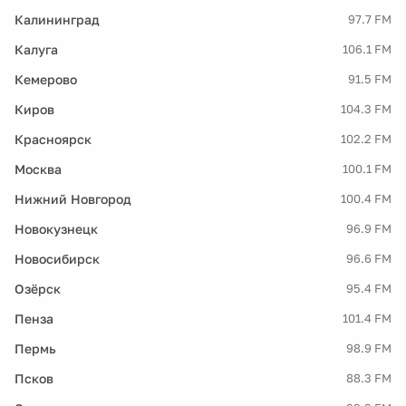
Калининград
97.7 FM
Калуга
106.1 FM
Кемерово
91.5 FM
Киров
104.3 FM
Красноярск
102.2 FM
Москва
100.1 FM
Нижний Новгород
100.4 FM
Новокузнецк
96.9 FM
Новосибирск
96.6 FM
Озёрск
95.4 FM
Пенза
101.4 FM
Пермь
98.9 FM
Псков
88.3 FM