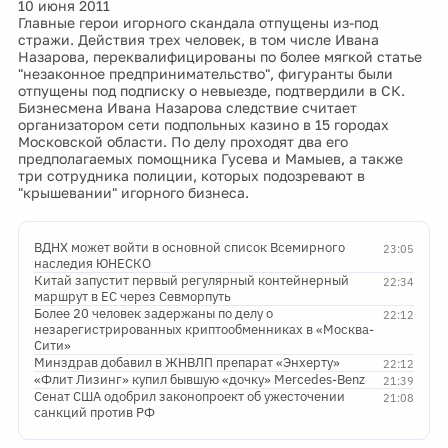
10 июня 2011
Главные герои игорного скандала отпущены из-под
стражи. Действия трех человек, в том числе Ивана
Назарова, переквалифицированы по более мягкой статье
"незаконное предпринимательство", фигуранты были
отпущены под подписку о невыезде, подтвердили в СК.
Бизнесмена Ивана Назарова следствие считает
организатором сети подпольных казино в 15 городах
Московской области. По делу проходят два его
предполагаемых помощника Гусева и Мамыев, а также
три сотрудника полиции, которых подозревают в
"крышевании" игорного бизнеса.
ВДНХ может войти в основной список Всемирного
23:05
наследия ЮНЕСКО
Китай запустит первый регулярный контейнерный
22:34
маршрут в ЕС через Севморпуть
Более 20 человек задержаны по делу о
22:12
незарегистрированных криптообменниках в «Москва-
Сити»
Минздрав добавил в ЖНВЛП препарат «Энхерту»
22:12
«Флит Лизинг» купил бывшую «дочку» Mercedes-Benz
21:39
Сенат США одобрил законопроект об ужесточении
21:08
санкций против РФ