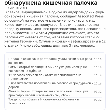
обнаружена кишечная палочка
09 июня 2011
В свекле, выращиваемой в одной из нидерландских ферм,
обнаружена кишечная палочка, сообщает Associted Press
со ссылкой на местное управление по контролю над
качеством пищевых продуктов. Власти приостановили
продажу свеклы местного производителя, его название не
раскрывается. При этом управление отмечает, что эта
палочка отличается от той, жертвами которой стали 27
жителей Германии. Случаи инфекции зафиксированы в 12
странах. Число заболевших достигло 3 тыс. человек.
Продажи алкоголя в ресторанах упали почти в 1,5 раза
10:16
за полгода
Самый старый президент в мире уже два месяца не
10:16
появлялся на публике
12 человек погибли при атаке беспилотников на
10:16
Нижнекамск
В правительстве посетовали на поговорку про дураков и
10:16
дороги
Фанаты Гарри Поттера заставили поменять маршрут
09:31
прокладки кабеля из-за «могилы Добби»
Траур по погибшим в Нижнекамске объявлен в
09:31
Татарстане