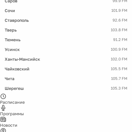
Саров
99.9 FM
Сочи
101.9 FM
Ставрополь
92.6 FM
Тверь
103.8 FM
Тюмень
91.2 FM
Усинск
100.9 FM
Ханты-Мансийск
102.0 FM
Чайковский
105.5 FM
Чита
105.7 FM
Шерегеш
105.3 FM
Расписание
Программы
Новости