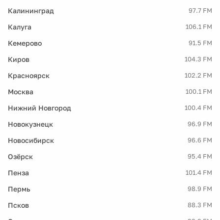
Калининград
97.7 FM
Калуга
106.1 FM
Кемерово
91.5 FM
Киров
104.3 FM
Красноярск
102.2 FM
Москва
100.1 FM
Нижний Новгород
100.4 FM
Новокузнецк
96.9 FM
Новосибирск
96.6 FM
Озёрск
95.4 FM
Пенза
101.4 FM
Пермь
98.9 FM
Псков
88.3 FM