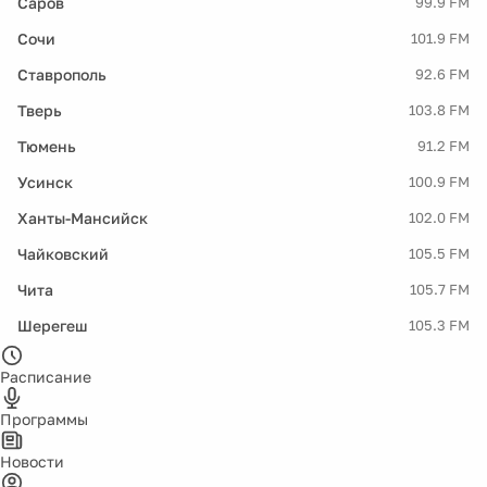
Саров
99.9 FM
Сочи
101.9 FM
Ставрополь
92.6 FM
Тверь
103.8 FM
Тюмень
91.2 FM
Усинск
100.9 FM
Ханты-Мансийск
102.0 FM
Чайковский
105.5 FM
Чита
105.7 FM
Шерегеш
105.3 FM
Расписание
Программы
Новости