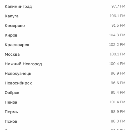
Калининград
97.7 FM
Калуга
106.1 FM
Кемерово
91.5 FM
Киров
104.3 FM
Красноярск
102.2 FM
Москва
100.1 FM
Нижний Новгород
100.4 FM
Новокузнецк
96.9 FM
Новосибирск
96.6 FM
Озёрск
95.4 FM
Пенза
101.4 FM
Пермь
98.9 FM
Псков
88.3 FM