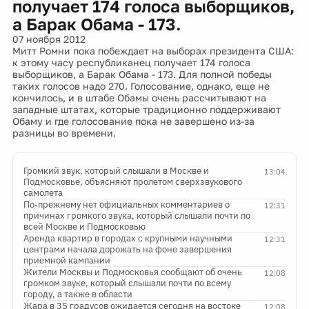
получает 174 голоса выборщиков,
а Барак Обама - 173.
07 ноября 2012
Митт Ромни пока побеждает на выборах президента США:
к этому часу республиканец получает 174 голоса
выборщиков, а Барак Обама - 173. Для полной победы
таких голосов надо 270. Голосование, однако, еще не
кончилось, и в штабе Обамы очень рассчитывают на
западные штатах, которые традиционно поддерживают
Обаму и где голосование пока не завершено из-за
разницы во времени.
Громкий звук, который слышали в Москве и
13:04
Подмосковье, объясняют пролетом сверхзвукового
самолета
По-прежнему нет официальных комментариев о
12:31
причинах громкого звука, который слышали почти по
всей Москве и Подмосковью
Аренда квартир в городах с крупными научными
12:31
центрами начала дорожать на фоне завершения
приемной кампании
Жители Москвы и Подмосковья сообщают об очень
12:08
громком звуке, который слышали почти по всему
городу, а также в области
Жара в 35 градусов ожидается сегодня на востоке
12:08