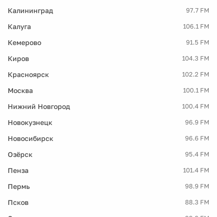
Калининград
97.7 FM
Калуга
106.1 FM
Кемерово
91.5 FM
Киров
104.3 FM
Красноярск
102.2 FM
Москва
100.1 FM
Нижний Новгород
100.4 FM
Новокузнецк
96.9 FM
Новосибирск
96.6 FM
Озёрск
95.4 FM
Пенза
101.4 FM
Пермь
98.9 FM
Псков
88.3 FM