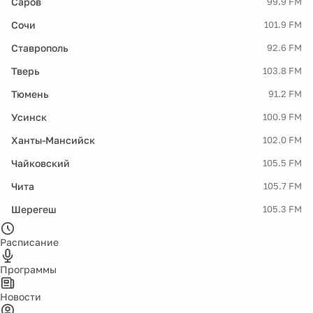
Саров
99.9 FM
Сочи
101.9 FM
Ставрополь
92.6 FM
Тверь
103.8 FM
Тюмень
91.2 FM
Усинск
100.9 FM
Ханты-Мансийск
102.0 FM
Чайковский
105.5 FM
Чита
105.7 FM
Шерегеш
105.3 FM
Расписание
Программы
Новости