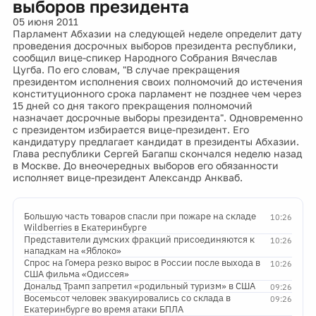
выборов президента
05 июня 2011
Парламент Абхазии на следующей неделе определит дату
проведения досрочных выборов президента республики,
сообщил вице-спикер Народного Собрания Вячеслав
Цугба. По его словам, "В случае прекращения
президентом исполнения своих полномочий до истечения
конституционного срока парламент не позднее чем через
15 дней со дня такого прекращения полномочий
назначает досрочные выборы президента". Одновременно
с президентом избирается вице-президент. Его
кандидатуру предлагает кандидат в президенты Абхазии.
Глава республики Сергей Багапш скончался неделю назад
в Москве. До внеочередных выборов его обязанности
исполняет вице-президент Александр Анкваб.
Большую часть товаров спасли при пожаре на складе
10:26
Wildberries в Екатеринбурге
Представители думских фракций присоединяются к
10:26
нападкам на «Яблоко»
Спрос на Гомера резко вырос в России после выхода в
10:26
США фильма «Одиссея»
Дональд Трамп запретил «родильный туризм» в США
09:26
Восемьсот человек эвакуировались со склада в
09:26
Екатеринбурге во время атаки БПЛА