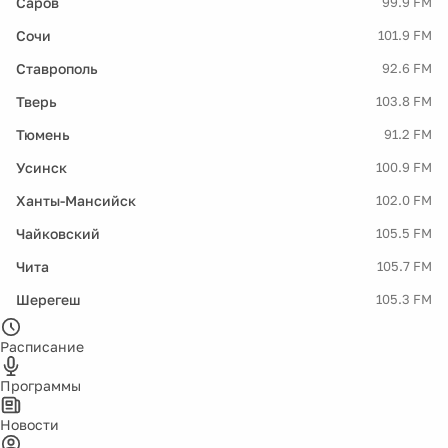
Саров
99.9 FM
Сочи
101.9 FM
Ставрополь
92.6 FM
Тверь
103.8 FM
Тюмень
91.2 FM
Усинск
100.9 FM
Ханты-Мансийск
102.0 FM
Чайковский
105.5 FM
Чита
105.7 FM
Шерегеш
105.3 FM
Расписание
Программы
Новости