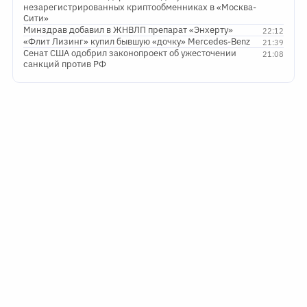
незарегистрированных криптообменниках в «Москва-
Сити»
Минздрав добавил в ЖНВЛП препарат «Энхерту»
22:12
«Флит Лизинг» купил бывшую «дочку» Mercedes-Benz
21:39
Сенат США одобрил законопроект об ужесточении
21:08
санкций против РФ