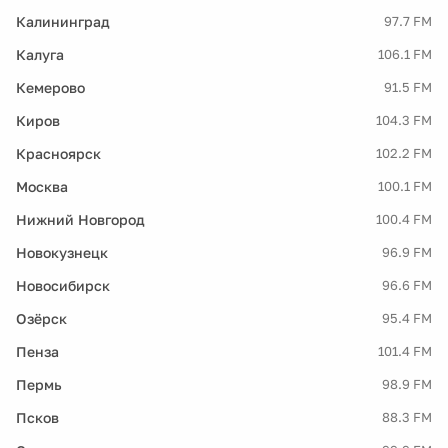
Калининград
97.7 FM
Калуга
106.1 FM
Кемерово
91.5 FM
Киров
104.3 FM
Красноярск
102.2 FM
Москва
100.1 FM
Нижний Новгород
100.4 FM
Новокузнецк
96.9 FM
Новосибирск
96.6 FM
Озёрск
95.4 FM
Пенза
101.4 FM
Пермь
98.9 FM
Псков
88.3 FM