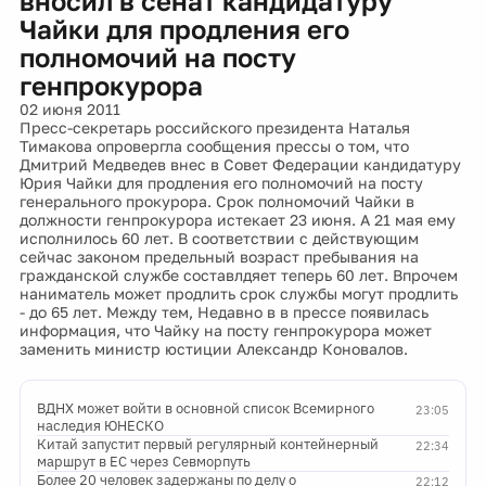
вносил в сенат кандидатуру
Чайки для продления его
полномочий на посту
генпрокурора
02 июня 2011
Пресс-секретарь российского президента Наталья
Тимакова опровергла сообщения прессы о том, что
Дмитрий Медведев внес в Совет Федерации кандидатуру
Юрия Чайки для продления его полномочий на посту
генерального прокурора. Срок полномочий Чайки в
должности генпрокурора истекает 23 июня. А 21 мая ему
исполнилось 60 лет. В соответствии с действующим
сейчас законом предельный возраст пребывания на
гражданской службе составлдяет теперь 60 лет. Впрочем
наниматель может продлить срок службы могут продлить
- до 65 лет. Между тем, Недавно в в прессе появилась
информация, что Чайку на посту генпрокурора может
заменить министр юстиции Александр Коновалов.
ВДНХ может войти в основной список Всемирного
23:05
наследия ЮНЕСКО
Китай запустит первый регулярный контейнерный
22:34
маршрут в ЕС через Севморпуть
Более 20 человек задержаны по делу о
22:12