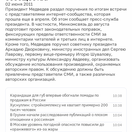
02 июня 2011
Президент Медведев раздал поручения по итогам встречи
с представителями интернет-сообщества, которая
прошла еще в апреля. Об этом сообщает пресс-служба
президента. В частности, Минкомсвязь до августа
подготовит проект законодательных поправок,
фиксирующих пределы ответственности СМИ за
комментарии читателей и третьих лиц в интернете.
Кроме того, Медведев поручил советнику президента
Аркадию Дворковичу, министру иностранных дел Сергею
Лаврову, первому вице-премьеру Игорю Шувалову,
министру культуры Александру Авдееву, организовать
обсуждение использования произведений, охраняемых
авторским правом. К обсуждению должны быть
привлечены представители СМИ, а также различных
авторских организаций.
Карандаши для губ впервые обогнали помады по
10:38
продажам в России
Хуснуллин: стройкомплексу не хватает примерно 200
10:38
тысяч человек
В Грузии начали расследование публикаций о плохом
10:04
отношении к россиянам
В Москве уровень погодной опасности повысили до
10:04
«оранжевого» из-за жары