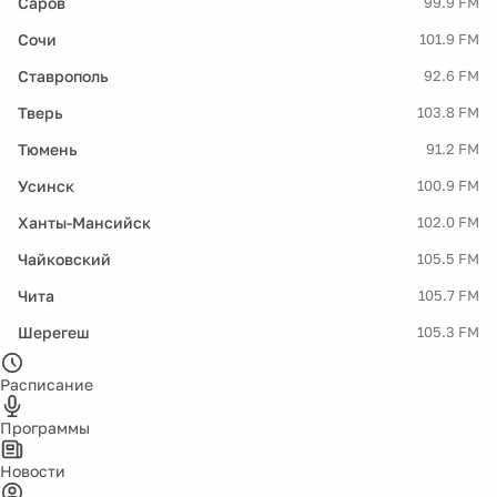
Саров
99.9 FM
Сочи
101.9 FM
Ставрополь
92.6 FM
Тверь
103.8 FM
Тюмень
91.2 FM
Усинск
100.9 FM
Ханты-Мансийск
102.0 FM
Чайковский
105.5 FM
Чита
105.7 FM
Шерегеш
105.3 FM
Расписание
Программы
Новости