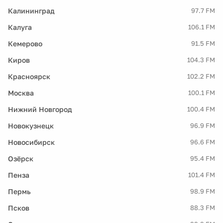
Калининград
97.7 FM
Калуга
106.1 FM
Кемерово
91.5 FM
Киров
104.3 FM
Красноярск
102.2 FM
Москва
100.1 FM
Нижний Новгород
100.4 FM
Новокузнецк
96.9 FM
Новосибирск
96.6 FM
Озёрск
95.4 FM
Пенза
101.4 FM
Пермь
98.9 FM
Псков
88.3 FM