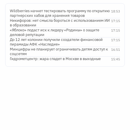
Wildberries начнет тестировать программу по открытию
18:53
партнерских хабов для хранения товаров
Никифоров: нет смысла бороться с использованием ИИ
17:15
в образовании
«Яблоко» подаст иск к лидеру «Родины» о защите
17:15
деловой репутации
До 12 лет колонии получили создатели финансовой
17:15
пирамиды АФК «Наследие»
Минцифры не планирует ограничивать детям доступ к
16:51
соцсетям
Гидрометцентр: жара спадет в Москве в выходные
15:45