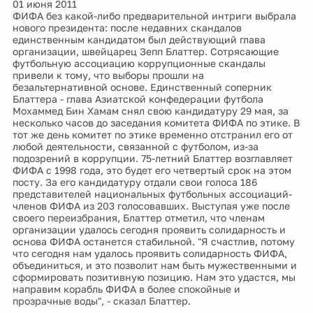
01 июня 2011
ФИФА без какой-либо предварительной интриги выбрала
нового президента: после недавних скандалов
единственным кандидатом был действующий глава
организации, швейцарец Зепп Блаттер. Сотрясающие
футбольную ассоциацию коррупционные скандалы
привели к тому, что выборы прошли на
безальтернативной основе. Единственный соперник
Блаттера - глава Азиатской конфедерации футбола
Мохаммед Бин Хамам снял свою кандидатуру 29 мая, за
несколько часов до заседания комитета ФИФА по этике. В
тот же день комитет по этике временно отстранил его от
любой деятельности, связанной с футболом, из-за
подозрений в коррупции. 75-летний Блаттер возглавляет
ФИФА с 1998 года, это будет его четвертый срок на этом
посту. За его кандидатуру отдали свои голоса 186
представителей национальных футбольных ассоциаций-
членов ФИФА из 203 голосовавших. Выступая уже после
своего переизбрания, Блаттер отметил, что членам
организации удалось сегодня проявить солидарность и
основа ФИФА останется стабильной. "Я счастлив, потому
что сегодня нам удалось проявить солидарность ФИФА,
объединиться, и это позволит нам быть мужественными и
сформировать позитивную позицию. Нам это удастся, мы
направим корабль ФИФА в более спокойные и
прозрачные воды", - сказал Блаттер.