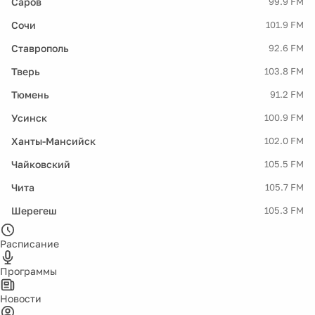
Саров
99.9 FM
Сочи
101.9 FM
Ставрополь
92.6 FM
Тверь
103.8 FM
Тюмень
91.2 FM
Усинск
100.9 FM
Ханты-Мансийск
102.0 FM
Чайковский
105.5 FM
Чита
105.7 FM
Шерегеш
105.3 FM
Расписание
Программы
Новости