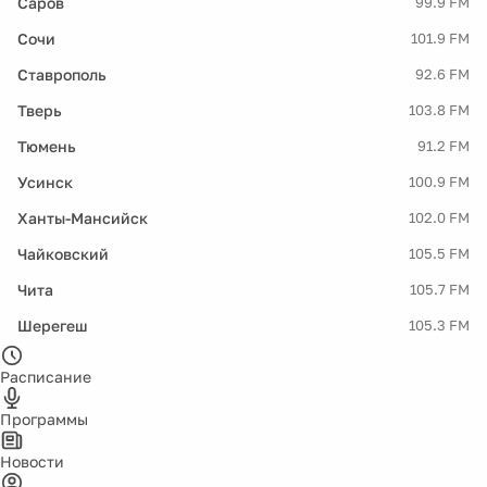
Саров
99.9 FM
Сочи
101.9 FM
Ставрополь
92.6 FM
Тверь
103.8 FM
Тюмень
91.2 FM
Усинск
100.9 FM
Ханты-Мансийск
102.0 FM
Чайковский
105.5 FM
Чита
105.7 FM
Шерегеш
105.3 FM
Расписание
Программы
Новости