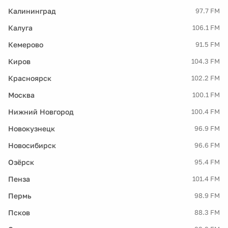
Калининград
97.7 FM
Калуга
106.1 FM
Кемерово
91.5 FM
Киров
104.3 FM
Красноярск
102.2 FM
Москва
100.1 FM
Нижний Новгород
100.4 FM
Новокузнецк
96.9 FM
Новосибирск
96.6 FM
Озёрск
95.4 FM
Пенза
101.4 FM
Пермь
98.9 FM
Псков
88.3 FM