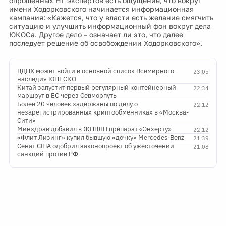
опрошенных НГ экспертов есть ощущение, что вокруг
имени Ходорковского начинается информационная
кампания: «Кажется, что у власти есть желание смягчить
ситуацию и улучшить информационный фон вокруг дела
ЮКОСа. Другое дело – означает ли это, что далее
последует решение об освобождении Ходорковского».
ВДНХ может войти в основной список Всемирного
23:05
наследия ЮНЕСКО
Китай запустит первый регулярный контейнерный
22:34
маршрут в ЕС через Севморпуть
Более 20 человек задержаны по делу о
22:12
незарегистрированных криптообменниках в «Москва-
Сити»
Минздрав добавил в ЖНВЛП препарат «Энхерту»
22:12
«Флит Лизинг» купил бывшую «дочку» Mercedes-Benz
21:39
Сенат США одобрил законопроект об ужесточении
21:08
санкций против РФ