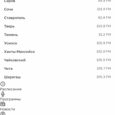
Саров
99.9 FM
Сочи
101.9 FM
Ставрополь
92.6 FM
Тверь
103.8 FM
Тюмень
91.2 FM
Усинск
100.9 FM
Ханты-Мансийск
102.0 FM
Чайковский
105.5 FM
Чита
105.7 FM
Шерегеш
105.3 FM
Расписание
Программы
Новости