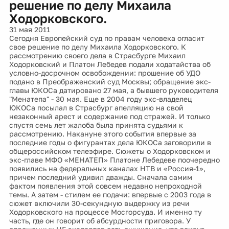
решение по делу Михаила
Ходорковского.
31 мая 2011
Сегодня Европейский суд по правам человека огласит
свое решение по делу Михаила Ходорковского. К
рассмотрению своего дела в Страсбурге Михаил
Ходорковский и Платон Лебедев подали ходатайства об
условно-досрочном освобождении: прошение об УДО
подано в Преображенский суд Москвы; обращение экс-
главы ЮКОСа датировано 27 мая, а бывшего руководителя
"Менатепа" - 30 мая. Еще в 2004 году экс-владелец
ЮКОСа посылал в Страсбург апелляцию на свой
незаконный арест и содержание под стражей. И только
спустя семь лет жалоба была принята судьями к
рассмотрению. Накануне этого события впервые за
последние годы о фигурантах дела ЮКОСа заговорили в
общероссийском телеэфире. Сюжеты о Ходорковском и
экс-главе МФО «МЕНАТЕП» Платоне Лебедеве поочередно
появились на федеральных каналах НТВ и «Россия-1»,
причем последний удивил дважды. Сначала самим
фактом появления этой совсем недавно непроходной
темы. А затем - стилем ее подачи: впервые с 2003 года в
сюжет включили 30-секундную выдержку из речи
Ходорковского на процессе Мосгорсуда. И именно ту
часть, где он говорит об абсурдности приговора. У