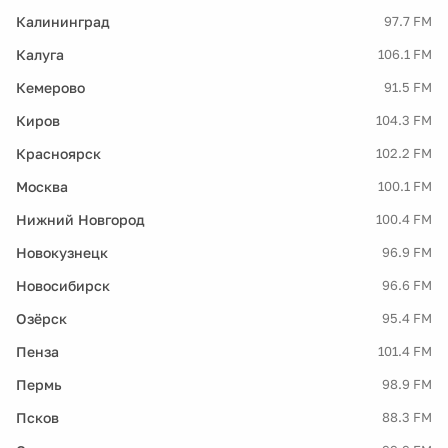
Калининград
97.7 FM
Калуга
106.1 FM
Кемерово
91.5 FM
Киров
104.3 FM
Красноярск
102.2 FM
Москва
100.1 FM
Нижний Новгород
100.4 FM
Новокузнецк
96.9 FM
Новосибирск
96.6 FM
Озёрск
95.4 FM
Пенза
101.4 FM
Пермь
98.9 FM
Псков
88.3 FM