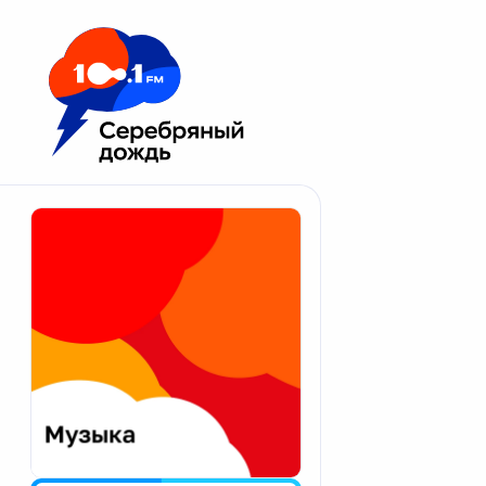
Москва 100.1 FM
Апатиты
Астрахань
Волгоград
Вологда
Екатеринбург
Иваново
Казань
Калининград
Калуга