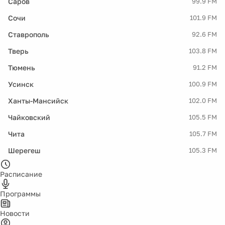
Саров
99.9 FM
Сочи
101.9 FM
Ставрополь
92.6 FM
Тверь
103.8 FM
Тюмень
91.2 FM
Усинск
100.9 FM
Ханты-Мансийск
102.0 FM
Чайковский
105.5 FM
Чита
105.7 FM
Шерегеш
105.3 FM
Расписание
Программы
Новости