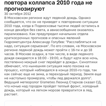
повтора коллапса 2010 года не
прогнозируют
30 октября 2012
В Московском регионе ждут ледяной дождь. Однако
сообщается, что он не приведет к повторению ситуации
2010 года, когда в Подмосковье тысячи людей остались в
конце декабря без света, а авиасообщение оказалось
парализовано. Как предупредил начальник отдела
краткосрочных прогнозов и опасных явлений
Гидрометцентра Александр Голубев: "Расслабляться не
надо, ситуация серьезная". По его словам, «в Московском
регионе ледяной дождь может пройти с 16-ти и до 18
часов. В Москве осадки, в том числе, в виде ледяного
дождя ожидаются в 18:00 - 19:00, и будут идти всю ночь,
постепенно мокрый снег перейдет в дождь». Синоптики
обмечают, что нынешняя ситуация мало похожа на
процесс, который наблюдался в конце 2010-го года, так
как сейчас еще не зима, а переходный период. Земля еще
не настолько промерзла, чтобы лед держался долго".
Ведущий метеоролог Gismeteo Леонид Старков сказал СД,
что ночью над городом пройдет теплый фронт, холодный
дождь, который на легком морозе превратится в лед,
растает.