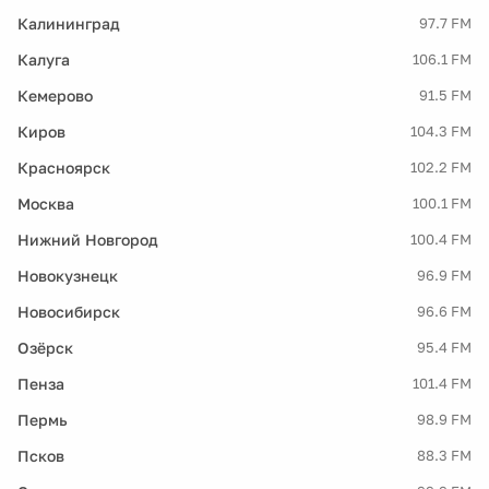
Калининград
97.7 FM
Калуга
106.1 FM
Кемерово
91.5 FM
Киров
104.3 FM
Красноярск
102.2 FM
Москва
100.1 FM
Нижний Новгород
100.4 FM
Новокузнецк
96.9 FM
Новосибирск
96.6 FM
Озёрск
95.4 FM
Пенза
101.4 FM
Пермь
98.9 FM
Псков
88.3 FM