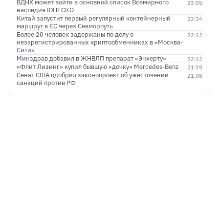
ВДНХ может войти в основной список Всемирного
23:05
наследия ЮНЕСКО
Китай запустит первый регулярный контейнерный
22:34
маршрут в ЕС через Севморпуть
Более 20 человек задержаны по делу о
22:12
незарегистрированных криптообменниках в «Москва-
Сити»
Минздрав добавил в ЖНВЛП препарат «Энхерту»
22:12
«Флит Лизинг» купил бывшую «дочку» Mercedes-Benz
21:39
Сенат США одобрил законопроект об ужесточении
21:08
санкций против РФ