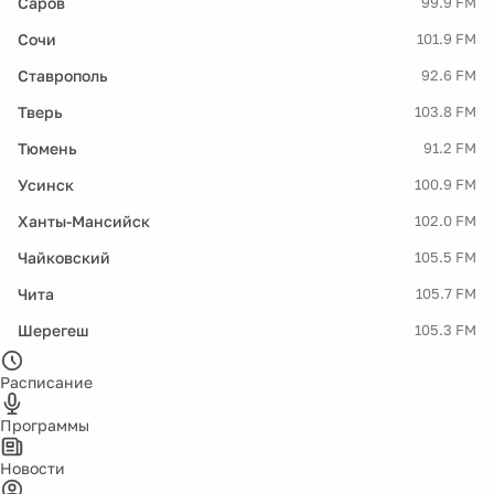
Саров
99.9 FM
Сочи
101.9 FM
Ставрополь
92.6 FM
Тверь
103.8 FM
Тюмень
91.2 FM
Усинск
100.9 FM
Ханты-Мансийск
102.0 FM
Чайковский
105.5 FM
Чита
105.7 FM
Шерегеш
105.3 FM
Расписание
Программы
Новости