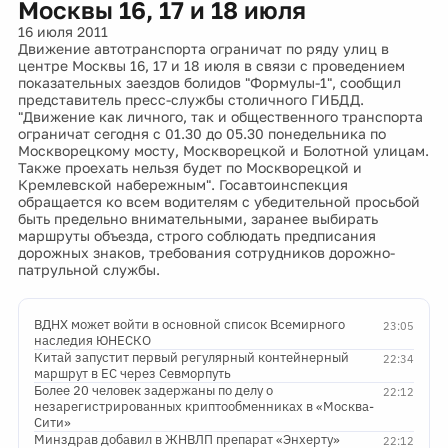
Москвы 16, 17 и 18 июля
16 июля 2011
Движение автотранспорта ограничат по ряду улиц в
центре Москвы 16, 17 и 18 июля в связи с проведением
показательных заездов болидов "Формулы-1", сообщил
представитель пресс-службы столичного ГИБДД.
"Движение как личного, так и общественного транспорта
ограничат сегодня с 01.30 до 05.30 понедельника по
Москворецкому мосту, Москворецкой и Болотной улицам.
Также проехать нельзя будет по Москворецкой и
Кремлевской набережным". Госавтоинспекция
обращается ко всем водителям с убедительной просьбой
быть предельно внимательными, заранее выбирать
маршруты объезда, строго соблюдать предписания
дорожных знаков, требования сотрудников дорожно-
патрульной службы.
ВДНХ может войти в основной список Всемирного
23:05
наследия ЮНЕСКО
Китай запустит первый регулярный контейнерный
22:34
маршрут в ЕС через Севморпуть
Более 20 человек задержаны по делу о
22:12
незарегистрированных криптообменниках в «Москва-
Сити»
Минздрав добавил в ЖНВЛП препарат «Энхерту»
22:12