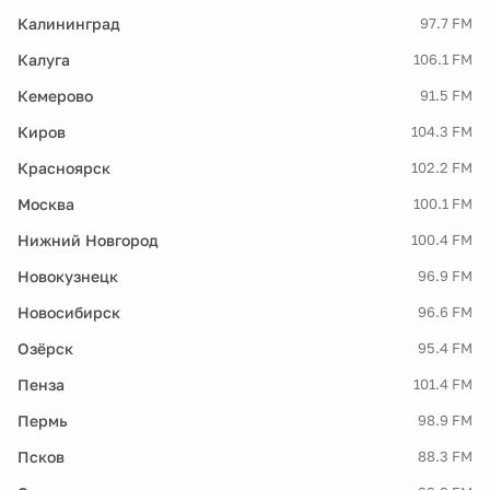
Калининград
97.7 FM
Калуга
106.1 FM
Кемерово
91.5 FM
Киров
104.3 FM
Красноярск
102.2 FM
Москва
100.1 FM
Нижний Новгород
100.4 FM
Новокузнецк
96.9 FM
Новосибирск
96.6 FM
Озёрск
95.4 FM
Пенза
101.4 FM
Пермь
98.9 FM
Псков
88.3 FM