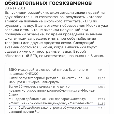
обязательных госэкзаменов
30 мая 2011
Выпускники российских школ сегодня сдали первый из
двух обязательных госэкзаменов, результаты которого
влияют на получение школьного аттестата, - ЕГЭ по
русскому языку. В департамент образования Москвы уже
заявили о том, что не выявили нарушений при
проведении экзамена. Во время проведения экзамена
школьникам запрещено иметь при себе мобильные
телефоны или другие средства связи. Следующий
экзамен состоится 3 июня, когда выпускники будут
сдавать химию и иностранные языки. Второй
обязательный ЕГЭ, по математике, назначен на 6 июня.
ВДНХ может войти в основной список Всемирного
23:05
наследия ЮНЕСКО
Китай запустит первый регулярный контейнерный
22:34
маршрут в ЕС через Севморпуть
Более 20 человек задержаны по делу о
22:12
незарегистрированных криптообменниках в «Москва-
Сити»
Минздрав добавил в ЖНВЛП препарат «Энхерту»
22:12
«Флит Лизинг» купил бывшую «дочку» Mercedes-Benz
21:39
Сенат США одобрил законопроект об ужесточении
21:08
санкций против РФ