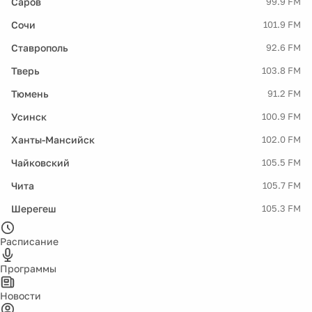
Саров
99.9 FM
Сочи
101.9 FM
Ставрополь
92.6 FM
Тверь
103.8 FM
Тюмень
91.2 FM
Усинск
100.9 FM
Ханты-Мансийск
102.0 FM
Чайковский
105.5 FM
Чита
105.7 FM
Шерегеш
105.3 FM
Расписание
Программы
Новости