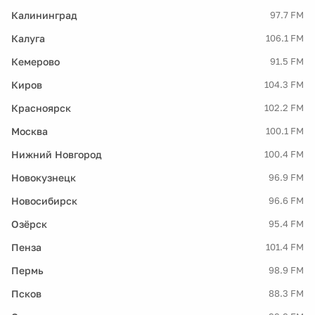
Калининград
97.7 FM
Калуга
106.1 FM
Кемерово
91.5 FM
Киров
104.3 FM
Красноярск
102.2 FM
Москва
100.1 FM
Нижний Новгород
100.4 FM
Новокузнецк
96.9 FM
Новосибирск
96.6 FM
Озёрск
95.4 FM
Пенза
101.4 FM
Пермь
98.9 FM
Псков
88.3 FM