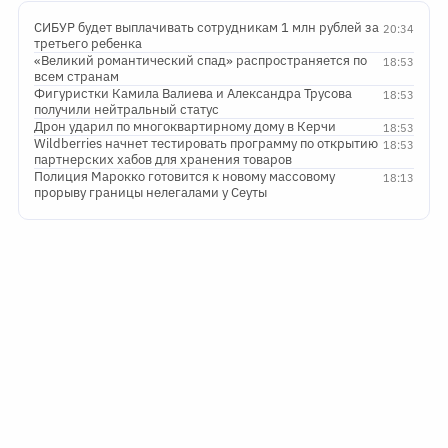
СИБУР будет выплачивать сотрудникам 1 млн рублей за
20:34
третьего ребенка
«Великий романтический спад» распространяется по
18:53
всем странам
Фигуристки Камила Валиева и Александра Трусова
18:53
получили нейтральный статус
Дрон ударил по многоквартирному дому в Керчи
18:53
Wildberries начнет тестировать программу по открытию
18:53
партнерских хабов для хранения товаров
Полиция Марокко готовится к новому массовому
18:13
прорыву границы нелегалами у Сеуты