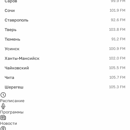
Саров
99.9 FM
Сочи
101.9 FM
Ставрополь
92.6 FM
Тверь
103.8 FM
Тюмень
91.2 FM
Усинск
100.9 FM
Ханты-Мансийск
102.0 FM
Чайковский
105.5 FM
Чита
105.7 FM
Шерегеш
105.3 FM
Расписание
Программы
Новости