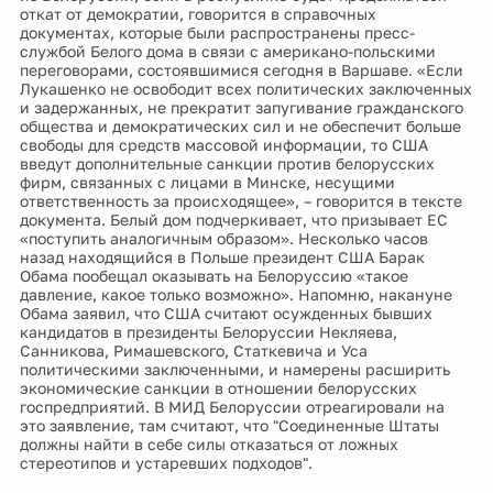
откат от демократии, говорится в справочных
документах, которые были распространены пресс-
службой Белого дома в связи с американо-польскими
переговорами, состоявшимися сегодня в Варшаве. «Если
Лукашенко не освободит всех политических заключенных
и задержанных, не прекратит запугивание гражданского
общества и демократических сил и не обеспечит больше
свободы для средств массовой информации, то США
введут дополнительные санкции против белорусских
фирм, связанных с лицами в Минске, несущими
ответственность за происходящее», – говорится в тексте
документа. Белый дом подчеркивает, что призывает ЕС
«поступить аналогичным образом». Несколько часов
назад находящийся в Польше президент США Барак
Обама пообещал оказывать на Белоруссию «такое
давление, какое только возможно». Напомню, накануне
Обама заявил, что США считают осужденных бывших
кандидатов в президенты Белоруссии Некляева,
Санникова, Римашевского, Статкевича и Уса
политическими заключенными, и намерены расширить
экономические санкции в отношении белорусских
госпредприятий. В МИД Белоруссии отреагировали на
это заявление, там считают, что "Соединенные Штаты
должны найти в себе силы отказаться от ложных
стереотипов и устаревших подходов".