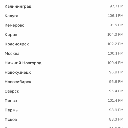
Калининград
97.7 FM
Калуга
106.1 FM
Кемерово
91.5 FM
Киров
104.3 FM
Красноярск
102.2 FM
Москва
100.1 FM
Нижний Новгород
100.4 FM
Новокузнецк
96.9 FM
Новосибирск
96.6 FM
Озёрск
95.4 FM
Пенза
101.4 FM
Пермь
98.9 FM
Псков
88.3 FM