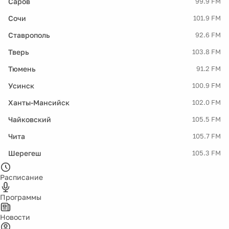
Саров
99.9 FM
Сочи
101.9 FM
Ставрополь
92.6 FM
Тверь
103.8 FM
Тюмень
91.2 FM
Усинск
100.9 FM
Ханты-Мансийск
102.0 FM
Чайковский
105.5 FM
Чита
105.7 FM
Шерегеш
105.3 FM
Расписание
Программы
Новости