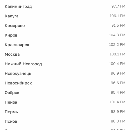
Калининград
97.7 FM
Калуга
106.1 FM
Кемерово
91.5 FM
Киров
104.3 FM
Красноярск
102.2 FM
Москва
100.1 FM
Нижний Новгород
100.4 FM
Новокузнецк
96.9 FM
Новосибирск
96.6 FM
Озёрск
95.4 FM
Пенза
101.4 FM
Пермь
98.9 FM
Псков
88.3 FM