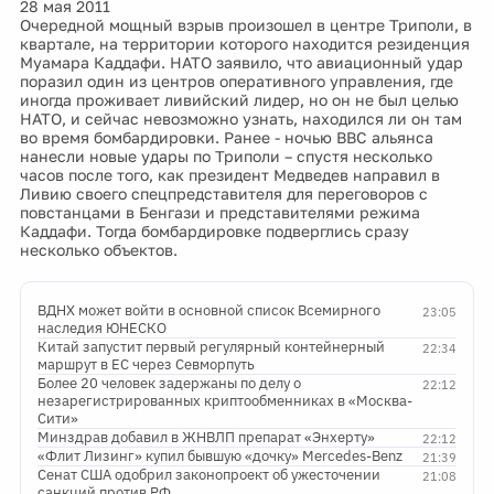
28 мая 2011
Очередной мощный взрыв произошел в центре Триполи, в
квартале, на территории которого находится резиденция
Муамара Каддафи. НАТО заявило, что авиационный удар
поразил один из центров оперативного управления, где
иногда проживает ливийский лидер, но он не был целью
НАТО, и сейчас невозможно узнать, находился ли он там
во время бомбардировки. Ранее - ночью ВВС альянса
нанесли новые удары по Триполи – спустя несколько
часов после того, как президент Медведев направил в
Ливию своего спецпредставителя для переговоров с
повстанцами в Бенгази и представителями режима
Каддафи. Тогда бомбардировке подверглись сразу
несколько объектов.
ВДНХ может войти в основной список Всемирного
23:05
наследия ЮНЕСКО
Китай запустит первый регулярный контейнерный
22:34
маршрут в ЕС через Севморпуть
Более 20 человек задержаны по делу о
22:12
незарегистрированных криптообменниках в «Москва-
Сити»
Минздрав добавил в ЖНВЛП препарат «Энхерту»
22:12
«Флит Лизинг» купил бывшую «дочку» Mercedes-Benz
21:39
Сенат США одобрил законопроект об ужесточении
21:08
санкций против РФ