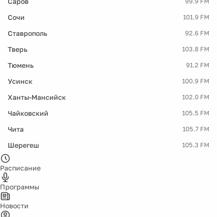
Саров
99.9 FM
Сочи
101.9 FM
Ставрополь
92.6 FM
Тверь
103.8 FM
Тюмень
91.2 FM
Усинск
100.9 FM
Ханты-Мансийск
102.0 FM
Чайковский
105.5 FM
Чита
105.7 FM
Шерегеш
105.3 FM
Расписание
Программы
Новости