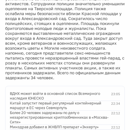
активистов. Сотрудники полиции значительно уменьшили
оцепление на Тверской площади. Полиция также
ослабила меры безопасности вблизи Красной площади у
входа в Александровский сад. Сократилось число
полицейских, стоящих в оцеплении. Площадь покинули
бритоголовые молодые люди и журналисты. Пока
сохраняются выставленные металлические ограждения
вокруг входа в Александровский сад. Туда закрыт доступ
всем, кроме ветеранов и военнослужащих, желающих
возложить цветы к Могиле неизвестного солдата.
напомню, сегодня представители секс-меньшинств
пытались провести неразрешенный властями гей-парад, с
роазу в нескольких мепстах столицы они развернули
плакаты. Самых активных участников акции, а также их
противников задержали. Всего по официальным данным
задержангы 34 человек.
ВДНХ может войти в основной список Всемирного
23:05
наследия ЮНЕСКО
Китай запустит первый регулярный контейнерный
22:34
маршрут в ЕС через Севморпуть
Более 20 человек задержаны по делу о
22:12
незарегистрированных криптообменниках в «Москва-
Сити»
Минздрав добавил в ЖНВЛП препарат «Энхерту»
22:12