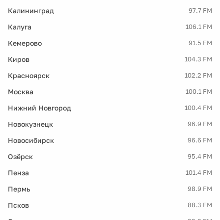
Калининград
97.7 FM
Калуга
106.1 FM
Кемерово
91.5 FM
Киров
104.3 FM
Красноярск
102.2 FM
Москва
100.1 FM
Нижний Новгород
100.4 FM
Новокузнецк
96.9 FM
Новосибирск
96.6 FM
Озёрск
95.4 FM
Пенза
101.4 FM
Пермь
98.9 FM
Псков
88.3 FM