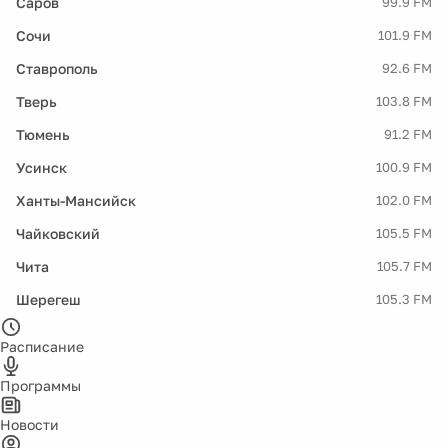
Саров
99.9 FM
Сочи
101.9 FM
Ставрополь
92.6 FM
Тверь
103.8 FM
Тюмень
91.2 FM
Усинск
100.9 FM
Ханты-Мансийск
102.0 FM
Чайковский
105.5 FM
Чита
105.7 FM
Шерегеш
105.3 FM
Расписание
Программы
Новости