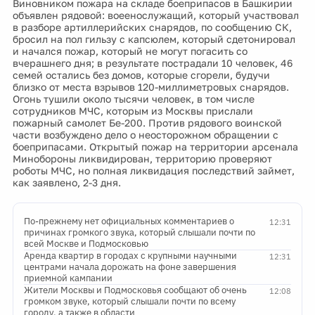
Виновником пожара на складе боеприпасов в Башкирии
объявлен рядовой: воеенослужащий, который участвовал
в разборе артиллерийских снарядов, по сообщению СК,
бросил на пол гильзу с капсюлем, который сдетонировал
и начался пожар, который не могут погасить со
вчерашнего дня; в результате пострадали 10 человек, 46
семей остались без домов, которые сгорели, будучи
близко от места взрывов 120-миллиметровых снарядов.
Огонь тушили около тысячи человек, в том числе
сотрудников МЧС, которым из Москвы прислали
пожарный самолет Бе-200. Против рядового воинской
части возбуждено дело о неосторожном обращении с
боеприпасами. Открытый пожар на территории арсенала
Минобороны ликвидирован, территорию проверяют
роботы МЧС, но полная ликвидация последствий займет,
как заявлено, 2-3 дня.
По-прежнему нет официальных комментариев о
12:31
причинах громкого звука, который слышали почти по
всей Москве и Подмосковью
Аренда квартир в городах с крупными научными
12:31
центрами начала дорожать на фоне завершения
приемной кампании
Жители Москвы и Подмосковья сообщают об очень
12:08
громком звуке, который слышали почти по всему
городу, а также в области