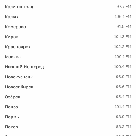
Калининград
97.7 FM
Калуга
106.1 FM
Кемерово
91.5 FM
Киров
104.3 FM
Красноярск
102.2 FM
Москва
100.1 FM
Нижний Новгород
100.4 FM
Новокузнецк
96.9 FM
Новосибирск
96.6 FM
Озёрск
95.4 FM
Пенза
101.4 FM
Пермь
98.9 FM
Псков
88.3 FM