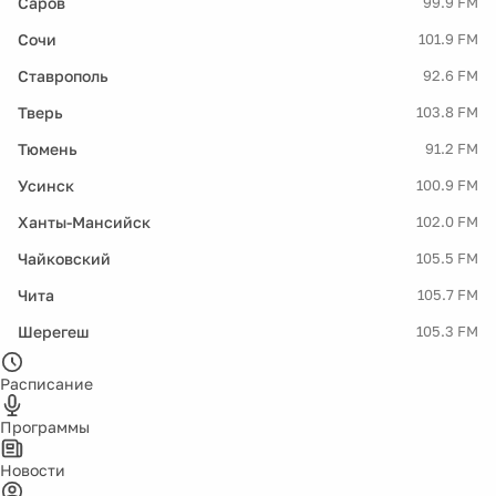
Саров
99.9 FM
Сочи
101.9 FM
Ставрополь
92.6 FM
Тверь
103.8 FM
Тюмень
91.2 FM
Усинск
100.9 FM
Ханты-Мансийск
102.0 FM
Чайковский
105.5 FM
Чита
105.7 FM
Шерегеш
105.3 FM
Расписание
Программы
Новости