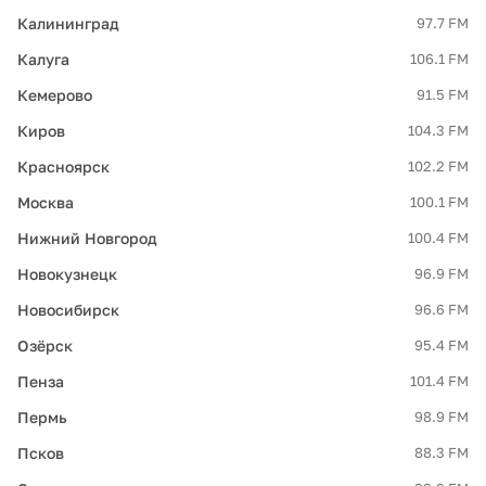
Калининград
97.7 FM
Калуга
106.1 FM
Кемерово
91.5 FM
Киров
104.3 FM
Красноярск
102.2 FM
Москва
100.1 FM
Нижний Новгород
100.4 FM
Новокузнецк
96.9 FM
Новосибирск
96.6 FM
Озёрск
95.4 FM
Пенза
101.4 FM
Пермь
98.9 FM
Псков
88.3 FM