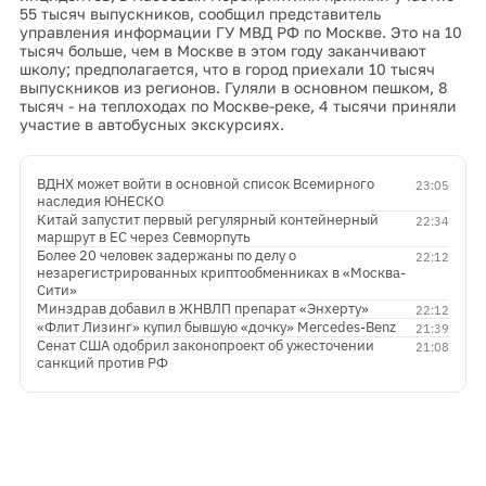
55 тысяч выпускников, сообщил представитель
управления информации ГУ МВД РФ по Москве. Это на 10
тысяч больше, чем в Москве в этом году заканчивают
школу; предполагается, что в город приехали 10 тысяч
выпускников из регионов. Гуляли в основном пешком, 8
тысяч - на теплоходах по Москве-реке, 4 тысячи приняли
участие в автобусных экскурсиях.
ВДНХ может войти в основной список Всемирного
23:05
наследия ЮНЕСКО
Китай запустит первый регулярный контейнерный
22:34
маршрут в ЕС через Севморпуть
Более 20 человек задержаны по делу о
22:12
незарегистрированных криптообменниках в «Москва-
Сити»
Минздрав добавил в ЖНВЛП препарат «Энхерту»
22:12
«Флит Лизинг» купил бывшую «дочку» Mercedes-Benz
21:39
Сенат США одобрил законопроект об ужесточении
21:08
санкций против РФ