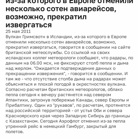
из-за которого в Европе отменили
несколько сотен авиарейсов,
возможно, прекратил
извергаться
25 мая 2011
Вулкан Гримсвотн в Исландии, из-за которого в Европе
отменили несколько сотен авиарейсов, возможно,
прекратил извергаться, говорится в сообщении на сайте
британской метеослужбы. Со ссылкой на своих
исландских коллег метеорологи сообщают, что радары, по
данным на 06.00 мск, не фиксируют столб пепла и дыма
над жерлом. "Ожидается подтверждение данных о
прекращении извержения", - говорится в сообщении. И
там же - что отсутствие столба дыма на радарах может
объясняться и плохой погодой в окрестностях вулкана.
Cогласно расчетам британских метеорологов, облако
пепла сегодня к вечеру растянется над севером
Атлантики, затронув побережье Канады, север Европы и
Прибалтику. Один из "рукавов", по расчетам, протянется
над российской территорией - от устья Оби и севера
Красноярского края через Западную Сибирь до границы
с Казахстаном. Сегодня Аэрофлот отменил из-за пепла
утренний рейс в немецкий Гамбург, закрытый для
полетов.