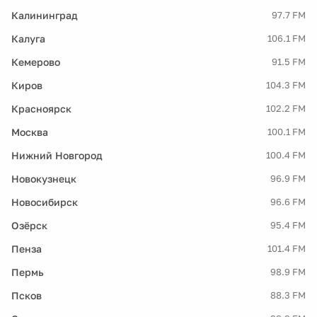
Калининград
97.7 FM
Калуга
106.1 FM
Кемерово
91.5 FM
Киров
104.3 FM
Красноярск
102.2 FM
Москва
100.1 FM
Нижний Новгород
100.4 FM
Новокузнецк
96.9 FM
Новосибирск
96.6 FM
Озёрск
95.4 FM
Пенза
101.4 FM
Пермь
98.9 FM
Псков
88.3 FM