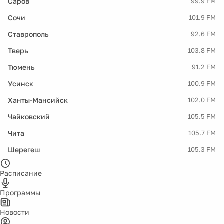
Саров
99.9 FM
Сочи
101.9 FM
Ставрополь
92.6 FM
Тверь
103.8 FM
Тюмень
91.2 FM
Усинск
100.9 FM
Ханты-Мансийск
102.0 FM
Чайковский
105.5 FM
Чита
105.7 FM
Шерегеш
105.3 FM
Расписание
Программы
Новости