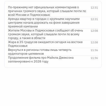
По-прежнему нет официальных комментариев о
12:31
причинах громкого звука, который слышали почти по
всей Москве и Подмосковью
Аренда квартир в городах с крупными научными
12:31
центрами начала дорожать на фоне завершения
приемной кампании
Жители Москвы и Подмосковья сообщают об очень
12:08
громком звуке, который слышали почти по всему
городу, а также в области
Жара в 35 градусов ожидается сегодня на востоке
12:08
Подмосковья
Вернуться в регионы готовы лишь четверть
11:36
ординаторов-целевиков
Продолжение фильма про Майкла Джексона
11:36
запланировано к 2028 году