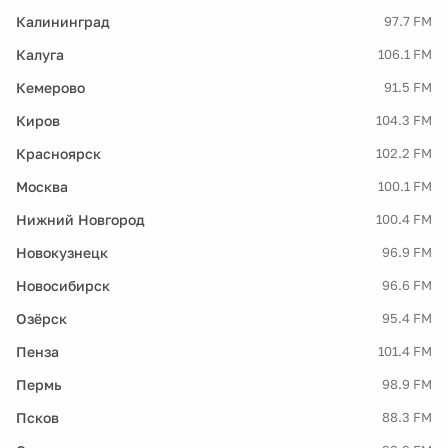
Калининград
97.7 FM
Калуга
106.1 FM
Кемерово
91.5 FM
Киров
104.3 FM
Красноярск
102.2 FM
Москва
100.1 FM
Нижний Новгород
100.4 FM
Новокузнецк
96.9 FM
Новосибирск
96.6 FM
Озёрск
95.4 FM
Пенза
101.4 FM
Пермь
98.9 FM
Псков
88.3 FM