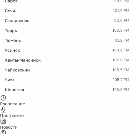
Саров
99.9 FM
Сочи
101.9 FM
Ставрополь
92.6 FM
Тверь
103.8 FM
Тюмень
91.2 FM
Усинск
100.9 FM
Ханты-Мансийск
102.0 FM
Чайковский
105.5 FM
Чита
105.7 FM
Шерегеш
105.3 FM
Расписание
Программы
Новости