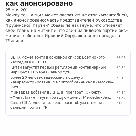
как анонсировано
25 мая 2011
Между тем, акция может оказаться не столь масштабной,
как анонсировано: часть представителей руководства
"Грузинской партии" объявила накануне, что отменяет
свои планы на митинг и что один из лидеров партии экс-
министр обороны Ираклий Окруашвили не приедет в
Тбилиси.
ВДНХ может войти в основной список Всемирного
23:05
наследия ЮНЕСКО
Китай запустит первый регулярный контейнерный
22:34
маршрут в ЕС через Севморпуть
Более 20 человек задержаны по делу о
22:12
незарегистрированных криптообменниках в «Москва-
Сити»
Минздрав добавил в ЖНВЛП препарат «Энхерту»
22:12
«Флит Лизинг» купил бывшую «дочку» Mercedes-Benz
21:39
Сенат США одобрил законопроект об ужесточении
21:08
санкций против РФ