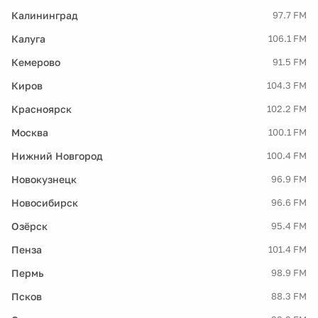
Калининград
97.7 FM
Калуга
106.1 FM
Кемерово
91.5 FM
Киров
104.3 FM
Красноярск
102.2 FM
Москва
100.1 FM
Нижний Новгород
100.4 FM
Новокузнецк
96.9 FM
Новосибирск
96.6 FM
Озёрск
95.4 FM
Пенза
101.4 FM
Пермь
98.9 FM
Псков
88.3 FM