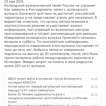
23 мая 2011
Исландский вулканический пепел России не угрожает.
Как заявили в Росгидромете, пепел с исландского
вулкана Гримсвотн всё-таки не достигнет российской
территории и не представляет угрозу для населения. В
ведомстве отметили, что органы метеослежения в
круглосуточном режиме осуществляют анализ
информации, поступающей из всемирных центров
прогнозирования и готовят рекомендации для авиации.
Извержение исландского вулкана Гримсвотн началось
вечером в субботу. По многолетним наблюдениям,
периодичность извержения этого вулкана составляет от
трех до пяти лет. Выбросы пепла от извержения
поднялись на высоту до 20 километров, после чего была
приостановлена работа международного аэропорта в
Исландии. Введен запрет на полеты в зоне радиусом
около 220 км от вулкана.
ВДНХ может войти в основной список Всемирного
23:05
наследия ЮНЕСКО
Китай запустит первый регулярный контейнерный
22:34
маршрут в ЕС через Севморпуть
Более 20 человек задержаны по делу о
22:12
незарегистрированных криптообменниках в «Москва-
Сити»
Минздрав добавил в ЖНВЛП препарат «Энхерту»