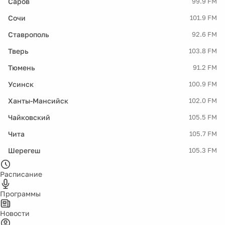
Саров
99.9 FM
Сочи
101.9 FM
Ставрополь
92.6 FM
Тверь
103.8 FM
Тюмень
91.2 FM
Усинск
100.9 FM
Ханты-Мансийск
102.0 FM
Чайковский
105.5 FM
Чита
105.7 FM
Шерегеш
105.3 FM
Расписание
Программы
Новости