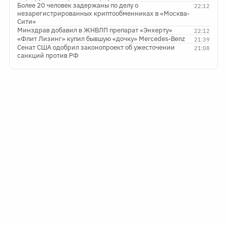
Более 20 человек задержаны по делу о
22:12
незарегистрированных криптообменниках в «Москва-
Сити»
Минздрав добавил в ЖНВЛП препарат «Энхерту»
22:12
«Флит Лизинг» купил бывшую «дочку» Mercedes-Benz
21:39
Сенат США одобрил законопроект об ужесточении
21:08
санкций против РФ