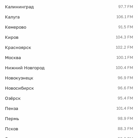
Калининград
97.7 FM
Калуга
106.1 FM
Кемерово
91.5 FM
Киров
104.3 FM
Красноярск
102.2 FM
Москва
100.1 FM
Нижний Новгород
100.4 FM
Новокузнецк
96.9 FM
Новосибирск
96.6 FM
Озёрск
95.4 FM
Пенза
101.4 FM
Пермь
98.9 FM
Псков
88.3 FM