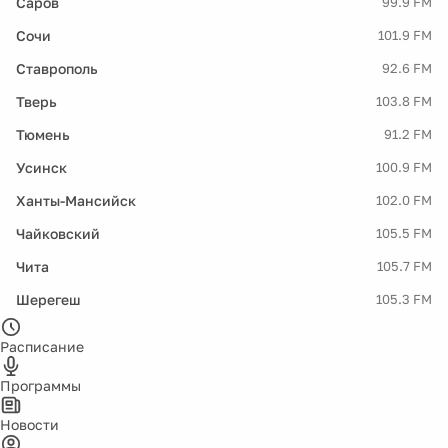
Саров
99.9 FM
Сочи
101.9 FM
Ставрополь
92.6 FM
Тверь
103.8 FM
Тюмень
91.2 FM
Усинск
100.9 FM
Ханты-Мансийск
102.0 FM
Чайковский
105.5 FM
Чита
105.7 FM
Шерегеш
105.3 FM
Расписание
Программы
Новости