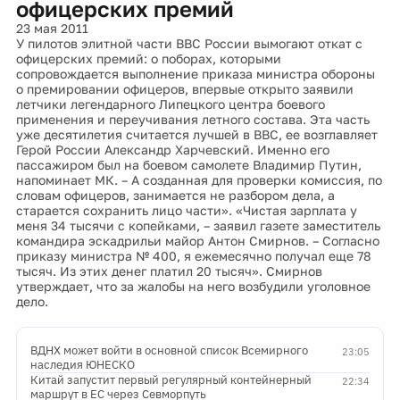
офицерских премий
23 мая 2011
У пилотов элитной части ВВС России вымогают откат с
офицерских премий: о поборах, которыми
сопровождается выполнение приказа министра обороны
о премировании офицеров, впервые открыто заявили
летчики легендарного Липецкого центра боевого
применения и переучивания летного состава. Эта часть
уже десятилетия считается лучшей в ВВС, ее возглавляет
Герой России Александр Харчевский. Именно его
пассажиром был на боевом самолете Владимир Путин,
напоминает МК. – А созданная для проверки комиссия, по
словам офицеров, занимается не разбором дела, а
старается сохранить лицо части». «Чистая зарплата у
меня 34 тысячи с копейками, – заявил газете заместитель
командира эскадрильи майор Антон Смирнов. – Согласно
приказу министра № 400, я ежемесячно получал еще 78
тысяч. Из этих денег платил 20 тысяч». Смирнов
утверждает, что за жалобы на него возбудили уголовное
дело.
ВДНХ может войти в основной список Всемирного
23:05
наследия ЮНЕСКО
Китай запустит первый регулярный контейнерный
22:34
маршрут в ЕС через Севморпуть