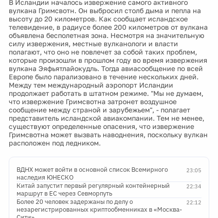
В Исландии началось извержение самого активного
вулкана Гримсвотн. Он выбросил столб дыма и пепла на
высоту до 20 километров. Как сообщает исландское
телевидение, в радиусе более 200 километров от вулкана
объявлена бесполетная зона. Несмотря на значительную
силу извержения, местные вулканологи и власти
полагают, что оно не повлечет за собой таких проблем,
которые произошли в прошлом году во время извержения
вулкана Эяфьятлайокудль. Тогда авиасообщение по всей
Европе было парализовано в течение нескольких дней.
Между тем международный аэропорт Исландии
продолжает работать в штатном режиме. "Мы не думаем,
что извержение Гримсвотна затронет воздушное
сообщение между страной и зарубежьем", - полагает
представитель исландской авиакомпании. Тем не менее,
существуют определенные опасения, что извержение
Гримсвотна может вызвать наводнения, поскольку вулкан
расположен под ледником.
ВДНХ может войти в основной список Всемирного
23:05
наследия ЮНЕСКО
Китай запустит первый регулярный контейнерный
22:34
маршрут в ЕС через Севморпуть
Более 20 человек задержаны по делу о
22:12
незарегистрированных криптообменниках в «Москва-
Сити»