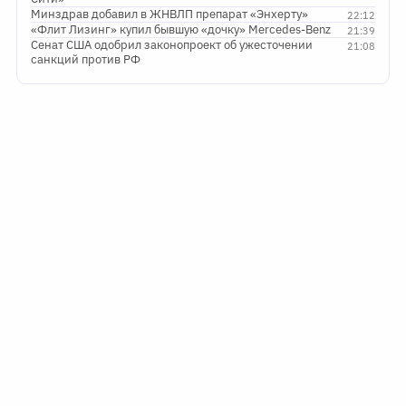
Минздрав добавил в ЖНВЛП препарат «Энхерту»
22:12
«Флит Лизинг» купил бывшую «дочку» Mercedes-Benz
21:39
Сенат США одобрил законопроект об ужесточении
21:08
санкций против РФ