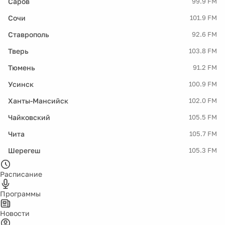
Саров
99.9 FM
Сочи
101.9 FM
Ставрополь
92.6 FM
Тверь
103.8 FM
Тюмень
91.2 FM
Усинск
100.9 FM
Ханты-Мансийск
102.0 FM
Чайковский
105.5 FM
Чита
105.7 FM
Шерегеш
105.3 FM
Расписание
Программы
Новости