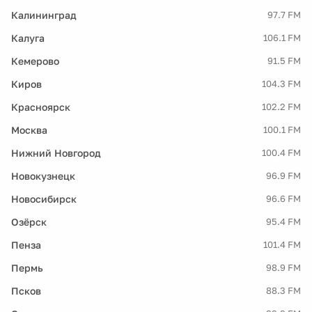
Калининград
97.7 FM
Калуга
106.1 FM
Кемерово
91.5 FM
Киров
104.3 FM
Красноярск
102.2 FM
Москва
100.1 FM
Нижний Новгород
100.4 FM
Новокузнецк
96.9 FM
Новосибирск
96.6 FM
Озёрск
95.4 FM
Пенза
101.4 FM
Пермь
98.9 FM
Псков
88.3 FM