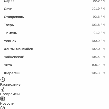
Саров
99.9 FM
Сочи
101.9 FM
Ставрополь
92.6 FM
Тверь
103.8 FM
Тюмень
91.2 FM
Усинск
100.9 FM
Ханты-Мансийск
102.0 FM
Чайковский
105.5 FM
Чита
105.7 FM
Шерегеш
105.3 FM
Расписание
Программы
Новости