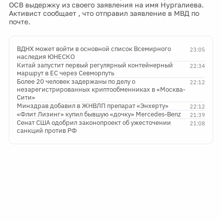
ОСВ выдержку из своего заявления на имя Нургалиева.
Активист сообщает , что отправил заявление в МВД по
почте.
ВДНХ может войти в основной список Всемирного
23:05
наследия ЮНЕСКО
Китай запустит первый регулярный контейнерный
22:34
маршрут в ЕС через Севморпуть
Более 20 человек задержаны по делу о
22:12
незарегистрированных криптообменниках в «Москва-
Сити»
Минздрав добавил в ЖНВЛП препарат «Энхерту»
22:12
«Флит Лизинг» купил бывшую «дочку» Mercedes-Benz
21:39
Сенат США одобрил законопроект об ужесточении
21:08
санкций против РФ