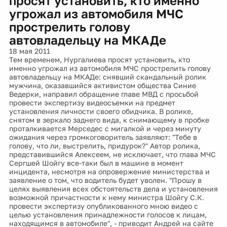
просят установить, кто именно
угрожал из автомобиля МЧС
прострелить голову
автовладельцу на МКАДе
18 мая 2011
Тем временем, Нургалиева просят установить, кто
именно угрожал из автомобиля МЧС прострелить голову
автовладельцу на МКАДе: снявший скандальный ролик
мужчина, оказавшийся активистом общества Синие
Ведерки, направил обращение главе МВД с просьбой
провести экспертизу видеосъемки на предмет
установления личности своего обидчика. В ролике,
снятом в зеркало заднего вида, к снимающему в пробке
проталкивается Мерседес с мигалкой и через минуту
ожидания через громкоговоритель заявляют: "Тебе в
голову, что ли, выстрелить, придурок?" Автор ролика,
представившийся Алексеем, не исключает, что глава МЧС
Сергшей Шойгу все-таки был в машине в момент
инцидента, несмотря на опровержение министерства и
заявление о том, что водитель будет уволен. "Прошу в
целях выявления всех обстоятельств дела и установления
возможной причастности к нему министра Шойгу С.К.
провести экспертизу опубликованного мною видео с
целью установления принадлежности голосов к лицам,
находящимся в автомобиле", - приводит Андрей на сайте