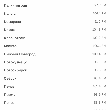
Калининград
97.7 FM
Калуга
106.1 FM
Кемерово
91.5 FM
Киров
104.3 FM
Красноярск
102.2 FM
Москва
100.1 FM
Нижний Новгород
100.4 FM
Новокузнецк
96.9 FM
Новосибирск
96.6 FM
Озёрск
95.4 FM
Пенза
101.4 FM
Пермь
98.9 FM
Псков
88.3 FM