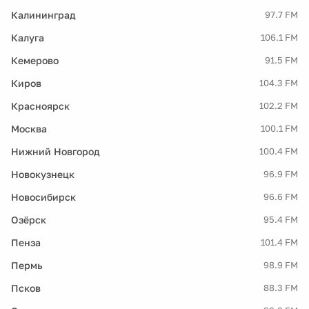
Калининград
97.7 FM
Калуга
106.1 FM
Кемерово
91.5 FM
Киров
104.3 FM
Красноярск
102.2 FM
Москва
100.1 FM
Нижний Новгород
100.4 FM
Новокузнецк
96.9 FM
Новосибирск
96.6 FM
Озёрск
95.4 FM
Пенза
101.4 FM
Пермь
98.9 FM
Псков
88.3 FM