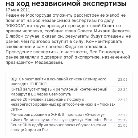
на ход независимой экспертизы
17 мая 2011
Решение Мосгорсуда отложить рассмотрение жалоб не
повлияет на ход независимой экспертизы по делу
"ЮКОСА", которую проводит президентский Совет по
правам человека, сообщил глава Совета Михаил Федотов.
В любом случае, сказал он, результаты будут оглашены не
ранее, чем приговор вступит в силу. Комментировать
заключение и сам процесс Федотов отказался.
Проведение экспертизы, в частности, Лев Пономарев,
ранее заявляли о доверии этой экспертизе, назначенной
президентом Медведевым.
ВДНХ может войти в основной список Всемирного
23:05
наследия ЮНЕСКО
Китай запустит первый регулярный контейнерный
22:34
маршрут в ЕС через Севморпуть
Более 20 человек задержаны по делу о
22:12
незарегистрированных криптообменниках в «Москва-
Сити»
Минздрав добавил в ЖНВЛП препарат «Энхерту»
22:12
«Флит Лизинг» купил бывшую «дочку» Mercedes-Benz
21:39
Сенат США одобрил законопроект об ужесточении
21:08
санкций против РФ