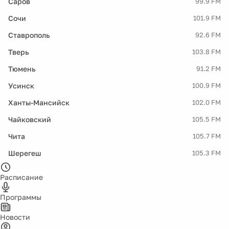
Саров
99.9 FM
Сочи
101.9 FM
Ставрополь
92.6 FM
Тверь
103.8 FM
Тюмень
91.2 FM
Усинск
100.9 FM
Ханты-Мансийск
102.0 FM
Чайковский
105.5 FM
Чита
105.7 FM
Шерегеш
105.3 FM
Расписание
Программы
Новости