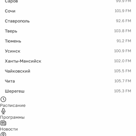
Саров
99.9 FM
Сочи
101.9 FM
Ставрополь
92.6 FM
Тверь
103.8 FM
Тюмень
91.2 FM
Усинск
100.9 FM
Ханты-Мансийск
102.0 FM
Чайковский
105.5 FM
Чита
105.7 FM
Шерегеш
105.3 FM
Расписание
Программы
Новости