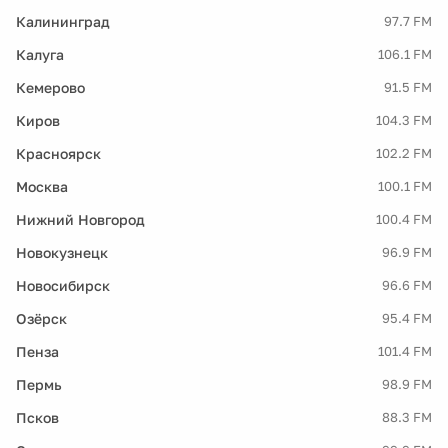
Калининград
97.7 FM
Калуга
106.1 FM
Кемерово
91.5 FM
Киров
104.3 FM
Красноярск
102.2 FM
Москва
100.1 FM
Нижний Новгород
100.4 FM
Новокузнецк
96.9 FM
Новосибирск
96.6 FM
Озёрск
95.4 FM
Пенза
101.4 FM
Пермь
98.9 FM
Псков
88.3 FM