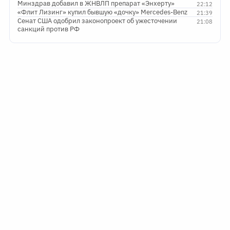
Минздрав добавил в ЖНВЛП препарат «Энхерту»
22:12
«Флит Лизинг» купил бывшую «дочку» Mercedes-Benz
21:39
Сенат США одобрил законопроект об ужесточении
21:08
санкций против РФ