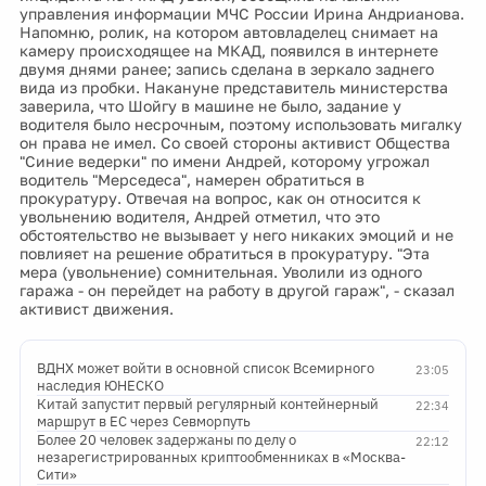
управления информации МЧС России Ирина Андрианова.
Напомню, ролик, на котором автовладелец снимает на
камеру происходящее на МКАД, появился в интернете
двумя днями ранее; запись сделана в зеркало заднего
вида из пробки. Накануне представитель министерства
заверила, что Шойгу в машине не было, задание у
водителя было несрочным, поэтому использовать мигалку
он права не имел. Со своей стороны активист Общества
"Синие ведерки" по имени Андрей, которому угрожал
водитель "Мерседеса", намерен обратиться в
прокуратуру. Отвечая на вопрос, как он относится к
увольнению водителя, Андрей отметил, что это
обстоятельство не вызывает у него никаких эмоций и не
повлияет на решение обратиться в прокуратуру. "Эта
мера (увольнение) сомнительная. Уволили из одного
гаража - он перейдет на работу в другой гараж", - сказал
активист движения.
ВДНХ может войти в основной список Всемирного
23:05
наследия ЮНЕСКО
Китай запустит первый регулярный контейнерный
22:34
маршрут в ЕС через Севморпуть
Более 20 человек задержаны по делу о
22:12
незарегистрированных криптообменниках в «Москва-
Сити»