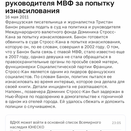
руководителя МВФ за попытку
изнасилования
16 мая 2011
Французская писательница и журналистка Тристан
Банон решила подать в суд на политика и руководителя
Международного валютного фонда Доминика Стросс-
Кана за попытку изнасилования. Банон готовится
обвинить в суде Стросс-Кана в попытке изнасилования,
которую он, по ее словам, совершил в 2002 году. О том,
что у Банон была связь с главой МВФ, стало известно еще
в 2007 году, однако девушка не стала обращаться в
правоохранительные органы по просьбе своей матери,
функционерки Социалистической партии Франции.
Стросс-Кан является одним из лидеров французских
социалистов. По словам Банон, политик пытался ее
изнасиловать во время интервью, которое она делала для
своей книги. Детали инцидента не разглашаются.
Напомн., позавчера Доминик Стросс-Кан был задержан в
Нью-Йорке по подозрению в домогательстве к горничной
в одном из отелей города. Ей удалось сбежать и доложить
полиции о случившемся.
ВДНХ может войти в основной список Всемирного
23:05
наследия ЮНЕСКО