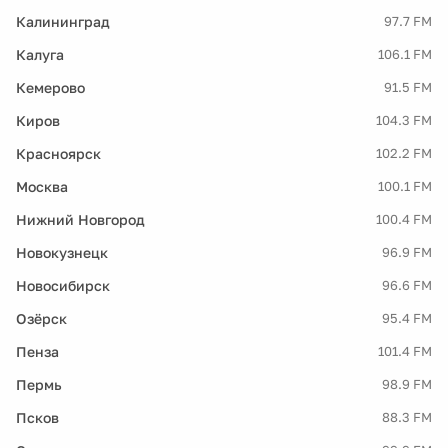
Калининград
97.7 FM
Калуга
106.1 FM
Кемерово
91.5 FM
Киров
104.3 FM
Красноярск
102.2 FM
Москва
100.1 FM
Нижний Новгород
100.4 FM
Новокузнецк
96.9 FM
Новосибирск
96.6 FM
Озёрск
95.4 FM
Пенза
101.4 FM
Пермь
98.9 FM
Псков
88.3 FM