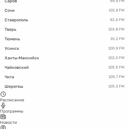
Саров
99.9 FM
Сочи
101.9 FM
Ставрополь
92.6 FM
Тверь
103.8 FM
Тюмень
91.2 FM
Усинск
100.9 FM
Ханты-Мансийск
102.0 FM
Чайковский
105.5 FM
Чита
105.7 FM
Шерегеш
105.3 FM
Расписание
Программы
Новости