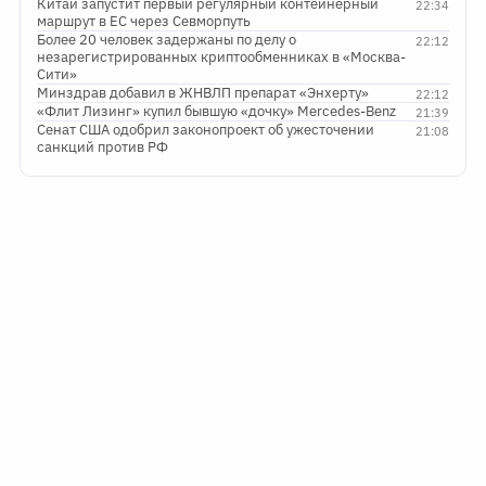
Китай запустит первый регулярный контейнерный
22:34
маршрут в ЕС через Севморпуть
Более 20 человек задержаны по делу о
22:12
незарегистрированных криптообменниках в «Москва-
Сити»
Минздрав добавил в ЖНВЛП препарат «Энхерту»
22:12
«Флит Лизинг» купил бывшую «дочку» Mercedes-Benz
21:39
Сенат США одобрил законопроект об ужесточении
21:08
санкций против РФ