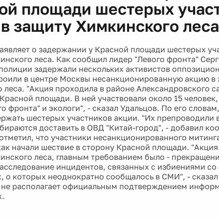
ой площади шестерых учас
 в защиту Химкинского леса
аявляет о задержании у Красной площади шестерых уч
инского леса. Как сообщил лидер "Левого фронта" Серг
полиции задержали нескольких активистов оппозицио
роили в центре Москвы несанкционированную акцию в 
 леса. "Акция проходила в районе Александровского са
Красной площади. В ней участвовали около 15 человек,
о фронта" и экологи", - сказал Удальцов. По его слова
ержать шестерых участников акции. "Их препроводили 
обираются доставить в ОВД "Китай-город", - добавил ко
 отметил, что участники несанкционированного митин
 как начали шествие в сторону Красной площади. "Акция
инского леса, главным требованием было - прекращен
расследование инцидентов, связанных с избиениями со
, о которых неоднократно сообщалось в СМИ", - сказал
 не располагает официальным подтверждением инфор
.