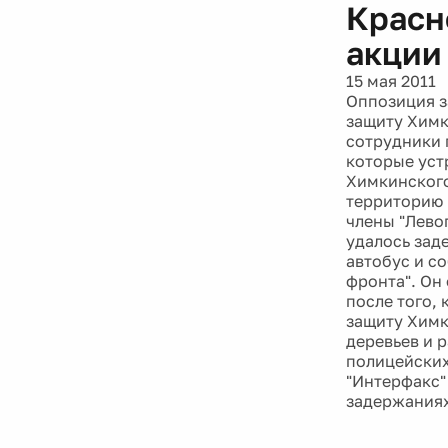
Красн
акции
15 мая 2011
Оппозиция з
защиту Химк
сотрудники 
которые уст
Химкинского
территорию 
члены "Левог
удалось зад
автобус и с
фронта". Он
после того,
защиту Химк
деревьев и 
полицейских
"Интерфакс"
задержаниях