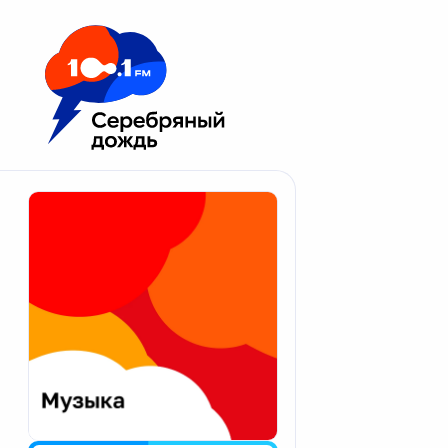
Москва 100.1 FM
Апатиты
Астрахань
Волгоград
Вологда
Екатеринбург
Иваново
Казань
Калининград
Калуга