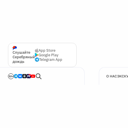
App Store
Слушайте
Google Play
Серебряный
Telegram App
дождь
О НАС
ЭКСК
12+