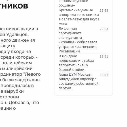
каналы «Русской
тников
общины»
Британские ученые
22:53
внедрили гены свиньи
в салат-латук для вкуса
мяса
астников акции в
Лишенная
22:53
сертификата
ей Удальцов,
эксплуатанта
нного движения
«Ижавиа» собирается
защиту
устранить замечания
да у входа на
Росавиации
В Лондоне
 среди которых -
22:51
предложили в пабах
м, полицейским
запретить пить у
в милицейский
барной стойки
ординатор "Левого
Глава ДУМ Москвы
22:51
Аляутдинов опроверг
га были задержаны
создание собственной
 проводилась в
партии
ие вырубки
 стороны
 он. Добавлю, что
мации о