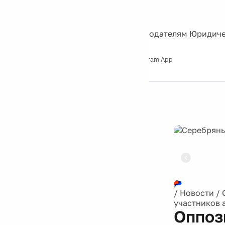
События
Контакты
О нас
Экскурсии
Silver Studio
Рекламодателям
Юридиче
Слушайте
App Store
Google Play
Telegram App
Серебряный
дождь
12+
Реклама
/
Новости
/
участников 
Оппоз