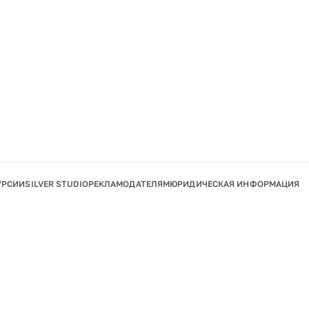
УРСИИ
SILVER STUDIO
РЕКЛАМОДАТЕЛЯМ
ЮРИДИЧЕСКАЯ ИНФОРМАЦИЯ