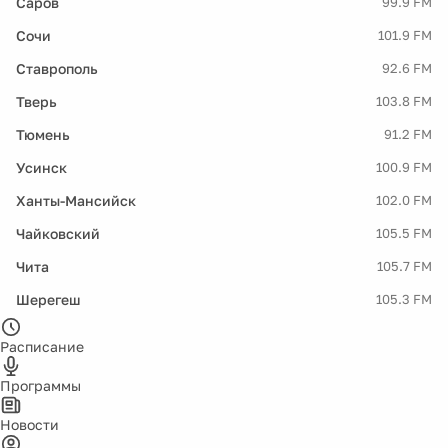
Саров
99.9 FM
Сочи
101.9 FM
Ставрополь
92.6 FM
Тверь
103.8 FM
Тюмень
91.2 FM
Усинск
100.9 FM
Ханты-Мансийск
102.0 FM
Чайковский
105.5 FM
Чита
105.7 FM
Шерегеш
105.3 FM
Расписание
Программы
Новости