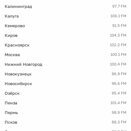
Калининград
97.7 FM
Калуга
106.1 FM
Кемерово
91.5 FM
Киров
104.3 FM
Красноярск
102.2 FM
Москва
100.1 FM
Нижний Новгород
100.4 FM
Новокузнецк
96.9 FM
Новосибирск
96.6 FM
Озёрск
95.4 FM
Пенза
101.4 FM
Пермь
98.9 FM
Псков
88.3 FM