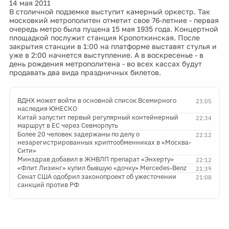
14 мая 2011
В столичной подземке выступит камерный оркестр. Так
московкий метрополитен отметит свое 76-летние - первая
очередь метро была пущена 15 мая 1935 года. Концертной
площадкой послужит станция Кропоткинская. После
закрытия станции в 1:00 на платформе выставят стулья и
уже в 2:00 начнется выступление. А в воскресенье - в
день рождения метрополитена - во всех кассах будут
продавать два вида праздничных билетов.
ВДНХ может войти в основной список Всемирного
23:05
наследия ЮНЕСКО
Китай запустит первый регулярный контейнерный
22:34
маршрут в ЕС через Севморпуть
Более 20 человек задержаны по делу о
22:12
незарегистрированных криптообменниках в «Москва-
Сити»
Минздрав добавил в ЖНВЛП препарат «Энхерту»
22:12
«Флит Лизинг» купил бывшую «дочку» Mercedes-Benz
21:39
Сенат США одобрил законопроект об ужесточении
21:08
санкций против РФ