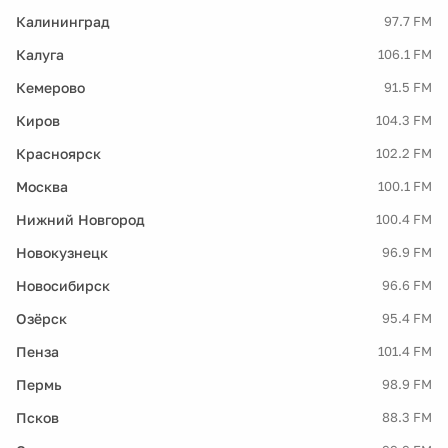
Калининград
97.7 FM
Калуга
106.1 FM
Кемерово
91.5 FM
Киров
104.3 FM
Красноярск
102.2 FM
Москва
100.1 FM
Нижний Новгород
100.4 FM
Новокузнецк
96.9 FM
Новосибирск
96.6 FM
Озёрск
95.4 FM
Пенза
101.4 FM
Пермь
98.9 FM
Псков
88.3 FM