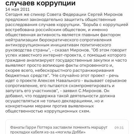
случаев коррупции
14 мая 2011
Сегодня же спикер Совета Федерации Сергей Миронов
предложил законодательно защитить общественные
расследования случаев коррупции. "Борьба с коррупцией
востребована российским обществом, и именно
общественная активность является главным фактором
нейтрализации бюрократического сопротивления
антикоррупционным инициативам политического
руководства страны", - сказал Миронов. "Об этом говорит
успех известного интернет-проекта, с помощью которого
граждане анализируют государственные закупки и часто
выявляют просто вопиющие факты откровенного и,
скорее всего, небескорыстного растранжиривания
бюджетных средств". "Не случайно этот проект - речь
идет о проекте Алексея Навального - вызывает серьезное
сопротивление, его пытаются скомпрометировать и
запугать его участников", - заявил С.Миронов. Он
добавил, что поддержка такой деятельности должна
осуществляться не только декларациями, но и
конкретными мерами против выявленных
общественностью коррупционных схем.
Фанаты Гарри Поттера заставили поменять маршрут
09:31
прокладки кабеля из-за «могилы Добби»