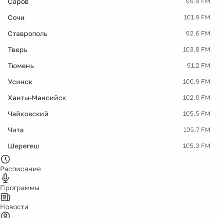
Саров
99.9 FM
Сочи
101.9 FM
Ставрополь
92.6 FM
Тверь
103.8 FM
Тюмень
91.2 FM
Усинск
100.9 FM
Ханты-Мансийск
102.0 FM
Чайковский
105.5 FM
Чита
105.7 FM
Шерегеш
105.3 FM
Расписание
Программы
Новости