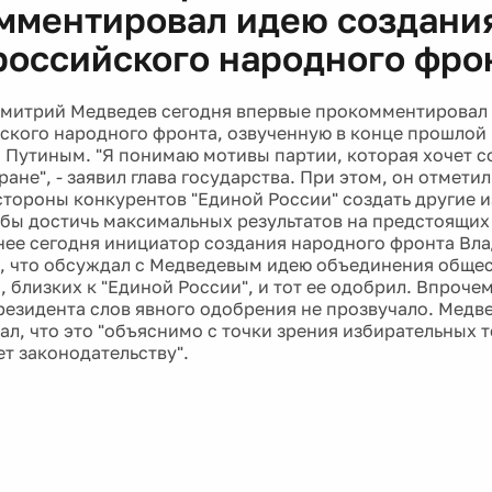
мментировал идею создани
оссийского народного фро
митрий Медведев сегодня впервые прокомментировал
кого народного фронта, озвученную в конце прошлой
Путиным. "Я понимаю мотивы партии, которая хочет с
ране", - заявил глава государства. При этом, он отметил
стороны конкурентов "Единой России" создать другие 
обы достичь максимальных результатов на предстоящи
нее сегодня инициатор создания народного фронта Вл
м, что обсуждал с Медведевым идею объединения обще
 близких к "Единой России", и тот ее одобрил. Впрочем
резидента слов явного одобрения не прозвучало. Медв
ал, что это "объяснимо с точки зрения избирательных 
ет законодательству".