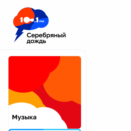
Москва 100.1 FM
Апатиты
Астрахань
Волгоград
Вологда
Екатеринбург
Иваново
Казань
Калининград
Калуга