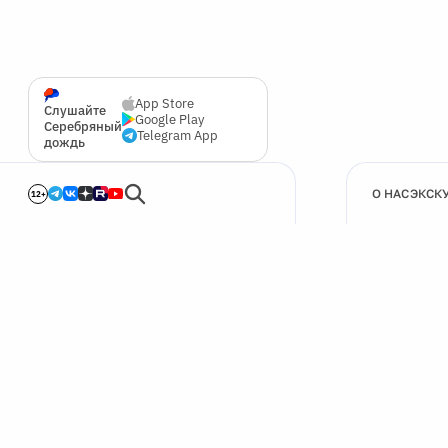
App Store
Слушайте
Google Play
Серебряный
Telegram App
дождь
О НАС
ЭКСК
12+
🍪
Мы используем cookie для улучшения работы сайта.