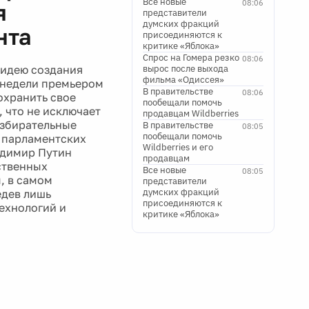
Все новые
08:06
я
представители
думских фракций
нта
присоединяются к
критике «Яблока»
Спрос на Гомера резко
08:06
 идею создания
вырос после выхода
фильма «Одиссея»
 недели премьером
В правительстве
08:06
охранить свое
пообещали помочь
, что не исключает
продавцам Wildberries
избирательные
В правительстве
08:05
пообещали помочь
х парламентских
Wildberries и его
адимир Путин
продавцам
ственных
Все новые
08:05
, в самом
представители
думских фракций
едев лишь
присоединяются к
технологий и
критике «Яблока»