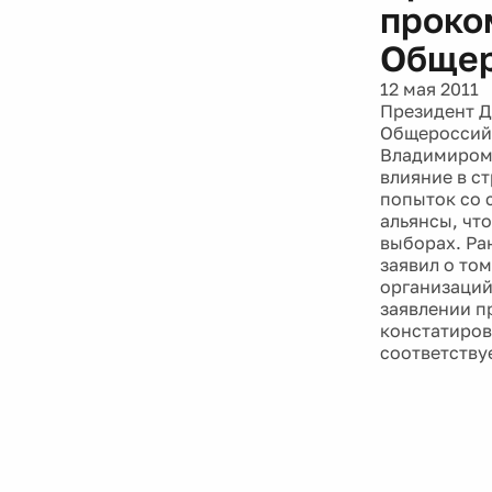
проко
Общер
12 мая 2011
Президент Д
Общероссийс
Владимиром 
влияние в ст
попыток со 
альянсы, чт
выборах. Ра
заявил о то
организаций,
заявлении п
констатиров
соответству