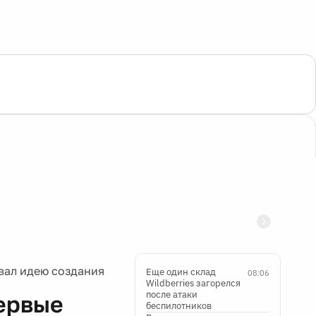
ал идею создания
Еще один склад
08:06
Wildberries загорелся
после атаки
ервые
беспилотников