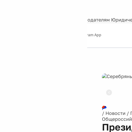
События
Контакты
О нас
Экскурсии
Silver Studio
Рекламодателям
Юридиче
Слушайте
App Store
Google Play
Telegram App
Серебряный
дождь
12+
Реклама
/
Новости
/
Общероссий
Прези