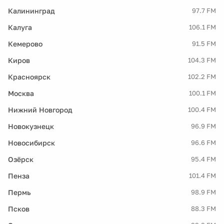
Калининград
97.7 FM
Калуга
106.1 FM
Кемерово
91.5 FM
Киров
104.3 FM
Красноярск
102.2 FM
Москва
100.1 FM
Нижний Новгород
100.4 FM
Новокузнецк
96.9 FM
Новосибирск
96.6 FM
Озёрск
95.4 FM
Пенза
101.4 FM
Пермь
98.9 FM
Псков
88.3 FM