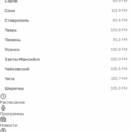
Саров
99.9 FM
Сочи
101.9 FM
Ставрополь
92.6 FM
Тверь
103.8 FM
Тюмень
91.2 FM
Усинск
100.9 FM
Ханты-Мансийск
102.0 FM
Чайковский
105.5 FM
Чита
105.7 FM
Шерегеш
105.3 FM
Расписание
Программы
Новости