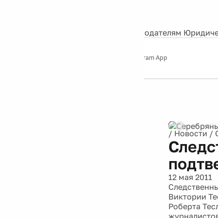
События
Контакты
О нас
Экскурсии
Silver Studio
Рекламодателям
Юридиче
Слушайте
App Store
Google Play
Telegram App
Серебряный
дождь
12+
Реклама
/
Новости
/
Следс
подтв
12 мая 2011
Следственны
Виктории Те
Роберта Тес
журналистов