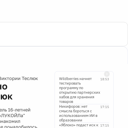
Виктории Теслюк
Wildberries начнет
18:53
но
тестировать
программу по
открытию партнерских
люк
хабов для хранения
товаров
Никифоров: нет
17:15
ель 16-летней
смысла бороться с
 «ЛУКОЙЛа"
использованием ИИ в
образовании
знакомил
«Яблоко» подаст иск к
17:15
ие понадобилось,