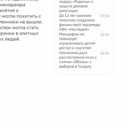
лидеру «Родины» о
п-менеджера
защите деловой
анятия к
репутации
 могли похитить с
До 12 лет колонии
17:15
получили создатели
ленники не вышли.
финансовой пирамиды
слюк могла стать
АФК «Наследие»
еринки в элитных
Минцифры не
16:51
ых людей.
планирует
ограничивать детям
доступ к соцсетям
Назначена дата
16:25
рассмотрения иска о
снятии «Яблока» с
выборов в Госдуму