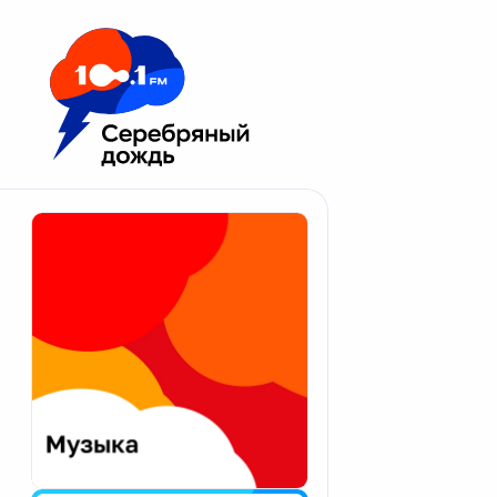
Москва 100.1 FM
Апатиты
Астрахань
Волгоград
Вологда
Екатеринбург
Иваново
Казань
Калининград
Калуга