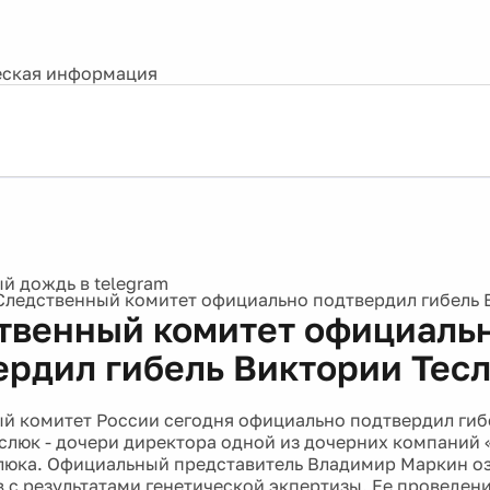
ская информация
Следственный комитет официально подтвердил гибель 
твенный комитет официаль
ердил гибель Виктории Тес
й комитет России сегодня официально подтвердил гиб
слюк - дочери директора одной из дочерних компаний
люка. Официальный представитель Владимир Маркин о
 с результатами генетической экпертизы. Ее проведен