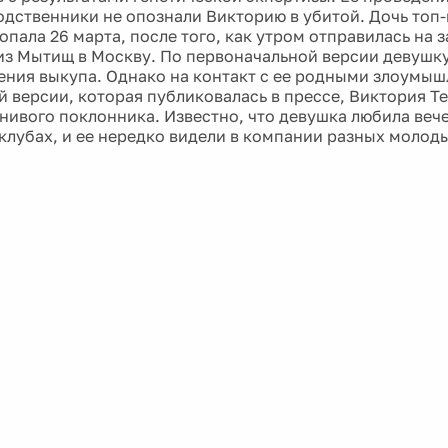
одственники не опознали Викторию в убитой. Дочь то
пала 26 марта, после того, как утром отправилась на з
из Мытищ в Москву. По первоначальной версии девушку
ения выкупа. Однако на контакт с ее родными злоумыш
й версии, которая публиковалась в прессе, Виктория Те
нивого поклонника. Известно, что девушка любила веч
клубах, и ее нередко видели в компании разных молод