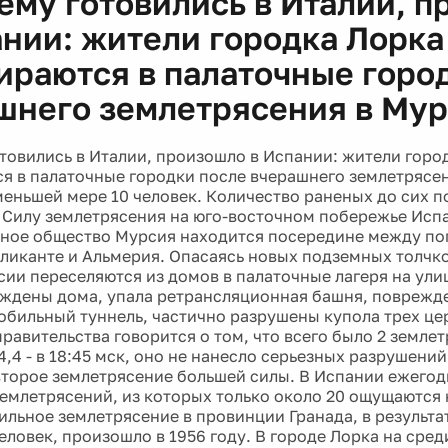
чему готовились в Италии, 
ании: жители городка Лорка
ираются в палаточные горо
шнего землетрясения в Му
готовились в Италии, произошло в Испании: жители гор
я в палаточные городки после вчерашнего землетрясен
меньшей мере 10 человек. Количество раненых до сих п
 Силу землетрясения на юго-восточном побережье Исп
мное общество Мурсия находится посередине между п
ликанте и Альмерия. Опасаясь новых подземных толчко
сии переселяются из домов в палаточные лагеря на ули
ждены дома, упала ретрансляционная башня, поврежд
обильный туннель, частично разрушены купола трех це
равительства говорится о том, что всего было 2 земле
,4 - в 18:45 мск, оно не нанесло серьезных разрушений
торое землетрясение большей силы. В Испании ежего
землетрясений, из которых только около 20 ощущаются
ильное землетрясение в провинции Гранада, в результа
человек, произошло в 1956 году. В городе Лорка на ср