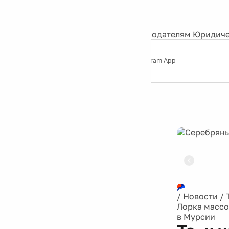
События
Контакты
О нас
Экскурсии
Silver Studio
Рекламодателям
Юридиче
Слушайте
App Store
Google Play
Telegram App
Серебряный
дождь
12+
Реклама
/
Новости
/
Лорка массо
в Мурсии