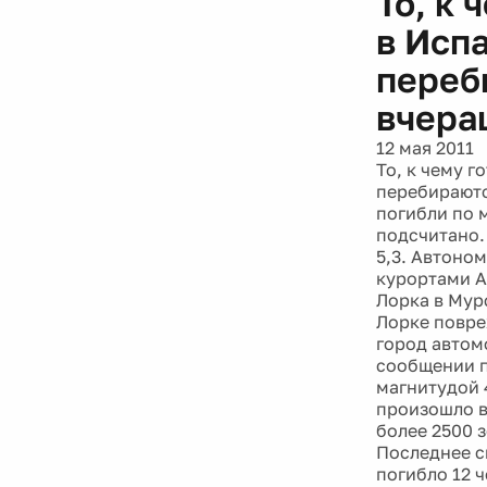
То, к 
в Исп
переб
вчера
12 мая 2011
То, к чему 
перебираютс
погибли по 
подсчитано.
5,3. Автоно
курортами А
Лорка в Мур
Лорке повре
город автом
сообщении п
магнитудой 4
произошло в
более 2500 
Последнее с
погибло 12 