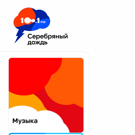
Москва 100.1 FM
Апатиты
Астрахань
Волгоград
Вологда
Екатеринбург
Иваново
Казань
Калининград
Калуга