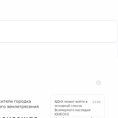
жители городка
ВДНХ может войти в
23:05
основной список
его землетрясения
Всемирного наследия
ЮНЕСКО