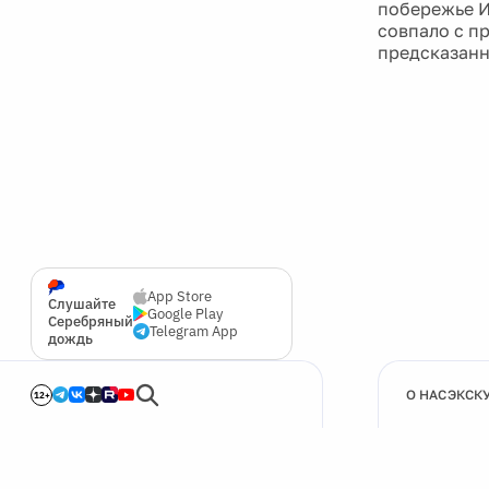
побережье И
совпало с п
предсказанн
App Store
Слушайте
Google Play
Серебряный
Telegram App
дождь
О НАС
ЭКСК
12+